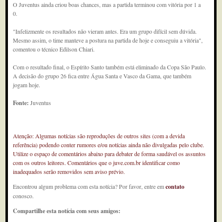
O Juventus ainda criou boas chances, mas a partida terminou com vitória por 1 a
0.
"Infelizmente os resultados não vieram antes. Era um grupo difícil sem dúvida.
Mesmo assim, o time manteve a postura na partida de hoje e conseguiu a vitória",
comentou o técnico Edilson Chiari.
Com o resultado final, o Espírito Santo também está eliminado da Copa São Paulo.
A decisão do grupo 26 fica entre Água Santa e Vasco da Gama, que também
jogam hoje.
Fonte:
Juventus
Atenção: Algumas notícias são reproduções de outros sites (com a devida
referência) podendo conter rumores e/ou notícias ainda não divulgadas pelo clube.
Utilize o espaço de comentários abaixo para debater de forma saudável os assuntos
com os outros leitores. Comentários que o juve.com.br identificar como
inadequados serão removidos sem aviso prévio.
Encontrou algum problema com esta notícia? Por favor, entre em
contato
conosco.
Compartilhe esta notícia com seus amigos: