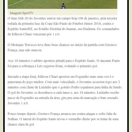
Imagem SporTV
O time Sub-20 do Juventus entrou em campo hoje (08 de janeiro), pela terceira
rodada da primeira fase da Copa São Paulo de Futebol Júnior 2018, contra o
Espírito Santo/ES, no Estádio Distrital do Inamar, em Diadema. Os comandados
de Edilson Chiari venceram por 1 a 0.
O Moleque Travesso teve duas boas chances no início da partida com Gustavo
França, mas não marcou.
Aos 10 minutos o arbitro apontou pênalti para o Espírito Santo. O atacante Paulo
foi para a cobrança e Léo segurou firme, evitando o primeiro gol.
Iniciada a etapa final, Edilson Chiari apostou em Foguinho mais uma vez é o
panorama do jogo mudou. Com mais velocidade, o Juventus assustou logo aos 2
minutos com chute de Luizinho que o goleiro Pedro espalmou para linha de fundo.
O gol do Juventus se desenhava a cada lance e, aos 18 minutos, Luizinho recebe
passe de Foguinho na entrada da área, gira pra cima da marcação e bate cruzado:
Juventus 1 a 0.
Pouco tempo depois, Gustavo França arranca em contra-ataque e sofre falta de
Nathan. O lateral do Espírito Santo levou o vermelho direto por se tratar de uma
chance clara de gol.