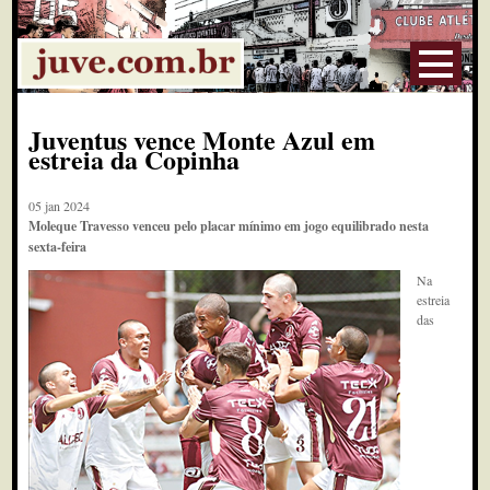
Juventus vence Monte Azul em
estreia da Copinha
05 jan 2024
Moleque Travesso venceu pelo placar mínimo em jogo equilibrado nesta
sexta-feira
Na
estreia
das