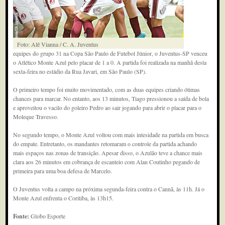
Foto: Alê Vianna / C. A. Juventus
equipes do grupo 31 na Copa São Paulo de Futebol Júnior, o Juventus-SP venceu
o Atlético Monte Azul pelo placar de 1 a 0. A partida foi realizada na manhã desta
sexta-feira no estádio da Rua Javari, em São Paulo (SP).
O primeiro tempo foi muito movimentado, com as duas equipes criando ótimas
chances para marcar. No entanto, aos 13 minutos, Tiago pressionou a saída de bola
e aproveitou o vacilo do goleiro Pedro ao sair jogando para abrir o placar para o
Moleque Travesso.
No segundo tempo, o Monte Azul voltou com mais intesidade na partida em busca
do empate. Entretanto, os mandantes retomaram o controle da partida achando
mais espaços nas zonas de transição. Apesar disso, o Azulão teve a chance mais
clara aos 26 minutos em cobrança de escanteio com Alan Coutinho pegando de
primeira para uma boa defesa de Marcelo.
O Juventus volta a campo na próxima segunda-feira contra o Cannã, às 11h. Já o
Monte Azul enfrenta o Coritiba, às 13h15.
Fonte:
Globo Esporte