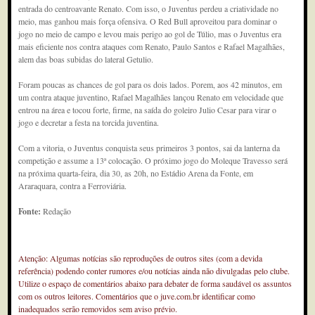
entrada do centroavante Renato. Com isso, o Juventus perdeu a criatividade no
meio, mas ganhou mais força ofensiva. O Red Bull aproveitou para dominar o
jogo no meio de campo e levou mais perigo ao gol de Túlio, mas o Juventus era
mais eficiente nos contra ataques com Renato, Paulo Santos e Rafael Magalhães,
alem das boas subidas do lateral Getulio.
Foram poucas as chances de gol para os dois lados. Porem, aos 42 minutos, em
um contra ataque juventino, Rafael Magalhães lançou Renato em velocidade que
entrou na área e tocou forte, firme, na saída do goleiro Julio Cesar para virar o
jogo e decretar a festa na torcida juventina.
Com a vitoria, o Juventus conquista seus primeiros 3 pontos, sai da lanterna da
competição e assume a 13ª colocação. O próximo jogo do Moleque Travesso será
na próxima quarta-feira, dia 30, as 20h, no Estádio Arena da Fonte, em
Araraquara, contra a Ferroviária.
Fonte:
Redação
Atenção: Algumas notícias são reproduções de outros sites (com a devida
referência) podendo conter rumores e/ou notícias ainda não divulgadas pelo clube.
Utilize o espaço de comentários abaixo para debater de forma saudável os assuntos
com os outros leitores. Comentários que o juve.com.br identificar como
inadequados serão removidos sem aviso prévio.