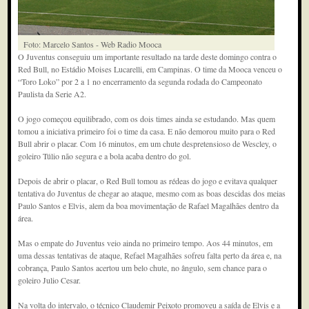
Foto: Marcelo Santos - Web Radio Mooca
O Juventus conseguiu um importante resultado na tarde deste domingo contra o
Red Bull, no Estádio Moises Lucarelli, em Campinas. O time da Mooca venceu o
“Toro Loko” por 2 a 1 no encerramento da segunda rodada do Campeonato
Paulista da Serie A2.
O jogo começou equilibrado, com os dois times ainda se estudando. Mas quem
tomou a iniciativa primeiro foi o time da casa. E não demorou muito para o Red
Bull abrir o placar. Com 16 minutos, em um chute despretensioso de Wescley, o
goleiro Túlio não segura e a bola acaba dentro do gol.
Depois de abrir o placar, o Red Bull tomou as rédeas do jogo e evitava qualquer
tentativa do Juventus de chegar ao ataque, mesmo com as boas descidas dos meias
Paulo Santos e Elvis, alem da boa movimentação de Rafael Magalhães dentro da
área.
Mas o empate do Juventus veio ainda no primeiro tempo. Aos 44 minutos, em
uma dessas tentativas de ataque, Refael Magalhães sofreu falta perto da área e, na
cobrança, Paulo Santos acertou um belo chute, no ângulo, sem chance para o
goleiro Julio Cesar.
Na volta do intervalo, o técnico Claudemir Peixoto promoveu a saída de Elvis e a