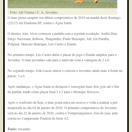
Foto: Alê Vianna / C. A. Juventus
O time grená cumpriu seu último compromisso de 2019 na manhã deste domingo
(22/12) em Diadema-SP, contra o Água Santa.
O técnico Alex Alves começou a partida com a seguinte escalação: André Dias,
Diego Sacomam, Robson, Thiaguinho, Paulo Henrique, Alê, Gil Paraíba,
Potiguar, Marcelo Henrique, Léo Castro e Danilo.
No primeiro tempo, Léo Castro abriu o placar do jogo e Danilo ampliou para o
Juventus. O time juventino saiu para o intervalo com a vantagem de 2 a 0.
No segundo tempo, João Lucas entrou e colocou o Juventus ainda mais à frente no
placar: 3 a 0.
Após mudanças, o Água Santa se destacou e conseguiu fazer dois gols até o fim
da partida, tendo como placar final 3 a 2 para o Moleque Travesso.
Após o confronto de hoje, o time grená entra em recesso e volta a realizar a pré-
temporada no dia 02 de janeiro de 2020. O primeiro compromisso do Juventus
será no dia 22 de janeiro de 2020, contra o Votuporanguense, fora de casa, pela
estreia no Campeonato Paulista da Série A2.
Fonte:
Juventus