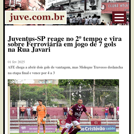
Juventus-SP reage no 2º tempo e vira
sobre Ferroviária em jogo de 7 gols
na Rua Javari
01 fev 2025
AFE chega a abrir dois gols de vantagem, mas Moleque Travesso deslancha
na etapa final e vence por 4 a 3