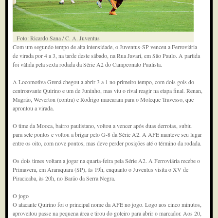
Foto: Ricardo Sana / C. A. Juventus
Com um segundo tempo de alta intensidade, o Juventus-SP venceu a Ferroviária
de virada por 4 a 3, na tarde deste sábado, na Rua Javari, em São Paulo. A partida
foi válida pela sexta rodada da Série A2 do Campeonato Paulista.
A Locomotiva Grená chegou a abrir 3 a 1 no primeiro tempo, com dois gols do
centroavante Quirino e um de Juninho, mas viu o rival reagir na etapa final. Renan,
Magrão, Weverton (contra) e Rodrigo marcaram para o Moleque Travesso, que
aprontou a virada.
O time da Mooca, bairro paulistano, voltou a vencer após duas derrotas, subiu
para sete pontos e voltou a brigar pelo G-8 da Série A2. A AFE manteve seu lugar
entre os oito, com nove pontos, mas deve perder posições até o término da rodada.
Os dois times voltam a jogar na quarta-feira pela Série A2. A Ferroviária recebe o
Primavera, em Araraquara (SP), às 19h, enquanto o Juventus visita o XV de
Piracicaba, às 20h, no Barão da Serra Negra.
O jogo
O atacante Quirino foi o principal nome da AFE no jogo. Logo aos cinco minutos,
aproveitou passe na pequena área e tirou do goleiro para abrir o marcador. Aos 20,