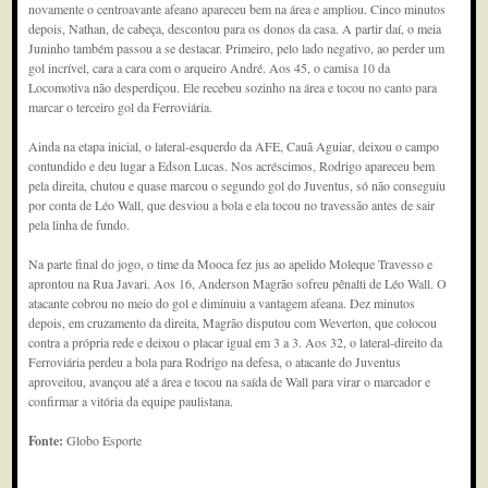
novamente o centroavante afeano apareceu bem na área e ampliou. Cinco minutos
depois, Nathan, de cabeça, descontou para os donos da casa. A partir daí, o meia
Juninho também passou a se destacar. Primeiro, pelo lado negativo, ao perder um
gol incrível, cara a cara com o arqueiro André. Aos 45, o camisa 10 da
Locomotiva não desperdiçou. Ele recebeu sozinho na área e tocou no canto para
marcar o terceiro gol da Ferroviária.
Ainda na etapa inicial, o lateral-esquerdo da AFE, Cauã Aguiar, deixou o campo
contundido e deu lugar a Edson Lucas. Nos acréscimos, Rodrigo apareceu bem
pela direita, chutou e quase marcou o segundo gol do Juventus, só não conseguiu
por conta de Léo Wall, que desviou a bola e ela tocou no travessão antes de sair
pela linha de fundo.
Na parte final do jogo, o time da Mooca fez jus ao apelido Moleque Travesso e
aprontou na Rua Javari. Aos 16, Anderson Magrão sofreu pênalti de Léo Wall. O
atacante cobrou no meio do gol e diminuiu a vantagem afeana. Dez minutos
depois, em cruzamento da direita, Magrão disputou com Weverton, que colocou
contra a própria rede e deixou o placar igual em 3 a 3. Aos 32, o lateral-direito da
Ferroviária perdeu a bola para Rodrigo na defesa, o atacante do Juventus
aproveitou, avançou até a área e tocou na saída de Wall para virar o marcador e
confirmar a vitória da equipe paulistana.
Fonte:
Globo Esporte