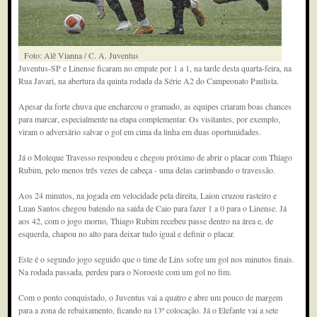
Foto: Alê Vianna / C. A. Juventus
Juventus-SP e Linense ficaram no empate por 1 a 1, na tarde desta quarta-feira, na
Rua Javari, na abertura da quinta rodada da Série A2 do Campeonato Paulista.
Apesar da forte chuva que encharcou o gramado, as equipes criaram boas chances
para marcar, especialmente na etapa complementar. Os visitantes, por exemplo,
viram o adversário salvar o gol em cima da linha em duas oportunidades.
Já o Moleque Travesso respondeu e chegou próximo de abrir o placar com Thiago
Rubim, pelo menos três vezes de cabeça - uma delas carimbando o travessão.
Aos 24 minutos, na jogada em velocidade pela direita, Laion cruzou rasteiro e
Luan Santos chegou batendo na saída de Caio para fazer 1 a 0 para o Linense. Já
aos 42, com o jogo morno, Thiago Rubim recebeu passe dentro na área e, de
esquerda, chapou no alto para deixar tudo igual e definir o placar.
Este é o segundo jogo seguido que o time de Lins sofre um gol nos minutos finais.
Na rodada passada, perdeu para o Noroeste com um gol no fim.
Com o ponto conquistado, o Juventus vai a quatro e abre um pouco de margem
para a zona de rebaixamento, ficando na 13ª colocação. Já o Elefante vai a sete