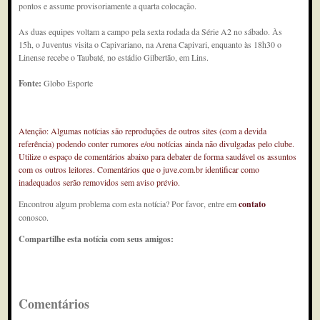
pontos e assume provisoriamente a quarta colocação.
As duas equipes voltam a campo pela sexta rodada da Série A2 no sábado. Às
15h, o Juventus visita o Capivariano, na Arena Capivari, enquanto às 18h30 o
Linense recebe o Taubaté, no estádio Gilbertão, em Lins.
Fonte:
Globo Esporte
Atenção: Algumas notícias são reproduções de outros sites (com a devida
referência) podendo conter rumores e/ou notícias ainda não divulgadas pelo clube.
Utilize o espaço de comentários abaixo para debater de forma saudável os assuntos
com os outros leitores. Comentários que o juve.com.br identificar como
inadequados serão removidos sem aviso prévio.
Encontrou algum problema com esta notícia? Por favor, entre em
contato
conosco.
Compartilhe esta notícia com seus amigos:
Comentários