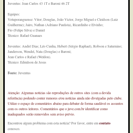
Juventus: Jean Carlos 43 1T e Baroni 46 2T
Equipes:
Votuporanguense: Vitor; Douglas, João Victor, Jorge Miguel e Cleidson (Luiz
Guilherme); Jairo, Nathan (Adriano Paulista), Ricardinho e Elvinho;
Fio (Felipe Silva) e Daniel
Técnico: Rafael Guanaes
Juventus: André Dias; Léo Cunha, Hebert (Sérgio Raphael), Robson e Saturnino;
Janderson, Wendel, Nata (Douglas) e Baroni;
Jean Carlos e Rafael (Weldon).
Técnico: Edmilson de Jesus
Fonte:
Juventus
Atenção: Algumas notícias são reproduções de outros sites (com a devida
referência) podendo conter rumores e/ou notícias ainda não divulgadas pelo clube.
Utilize o espaço de comentários abaixo para debater de forma saudável os assuntos
com os outros leitores. Comentários que o juve.com.br identificar como
inadequados serão removidos sem aviso prévio.
Encontrou algum problema com esta notícia? Por favor, entre em
contato
conosco.