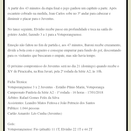
A partir dos 43 minutos da etapa final o jogo ganhou um capítulo a parte. Após
escanteio cobrado na medida, Jean Carlos sobe no 3º andar para cabecear e
diminuir o placar para o Juventus.
No lance seguinte, Elvinho recebe passe em profundidade e toca na saída do
goleiro André, fazendo 3 a 1 para a Votuporanguense.
Emoção não faltou no fim de partida e, aos 47 minutos, Baroni recebe cruzamento,
divide a bola com o zagueiro e consegue empurrar para fundo do gol, descontando
para os visitantes que buscaram o empate, mas não havia tempo.
O próximo compromisso do Juventus será no dia 21 (domingo) quando recebe o
XV de Piracicaba, na Rua Javari, pela 2ª rodada da Série A2, às 10h.
Ficha Técnica:
Votuporanguense 3 x 2 Juventus - Estádio Plínio Marin, Votuporanga
Campeonato Paulista da Série A2 - 1ª rodada - 16 horas - 17/01/2018
Árbitro: Rafael Gomes Felix da Silva
Assistentes: Leandro Matos Feitosa e João Petrucio dos Santos
Público: 1.044 pessoas
Cartão Amarelo: Léo Cunha (Juventus)
Gols:
Votuporanguense: Fio (pênalti) 11 1T, Elvinho 22 1T e 44 2T