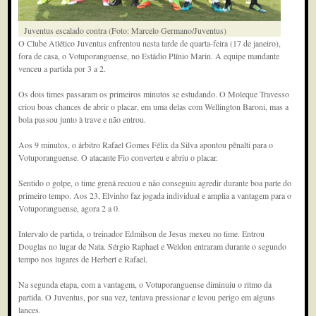
Juventus escalado contra (Foto: Marcelo Germano/Juventus)
O Clube Atlético Juventus enfrentou nesta tarde de quarta-feira (17 de janeiro),
fora de casa, o Votuporanguense, no Estádio Plínio Marin. A equipe mandante
venceu a partida por 3 a 2.
Os dois times passaram os primeiros minutos se estudando. O Moleque Travesso
criou boas chances de abrir o placar, em uma delas com Wellington Baroni, mas a
bola passou junto à trave e não entrou.
Aos 9 minutos, o árbitro Rafael Gomes Félix da Silva apontou pênalti para o
Votuporanguense. O atacante Fio converteu e abriu o placar.
Sentido o golpe, o time grená recuou e não conseguiu agredir durante boa parte do
primeiro tempo. Aos 23, Elvinho faz jogada individual e amplia a vantagem para o
Votuporanguense, agora 2 a 0.
Intervalo de partida, o treinador Edmilson de Jesus mexeu no time. Entrou
Douglas no lugar de Nata. Sérgio Raphael e Weldon entraram durante o segundo
tempo nos lugares de Herbert e Rafael.
Na segunda etapa, com a vantagem, o Votuporanguense diminuiu o ritmo da
partida. O Juventus, por sua vez, tentava pressionar e levou perigo em alguns
lances.