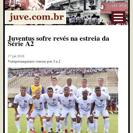
Juventus sofre revés na estreia da
Série A2
17 jan 2018
Votuporanguense venceu por 3 a 2