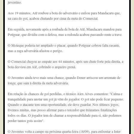
juventino.
Aos 19 minutos, Alê roubou a bola do adversário e enfiou para Mandacaru que,
na cara do gol, acabou chutando por cima da meta do Comercial.
Em seguida, novamente após a roubada de bola de Alê, Mandacaru mandou para
Potiguar, que dividiu com a defesa, mas a redonda acabou passando rente a trave.
O Moleque poderia ter ampliado o placar, quando Potiguar cobrou falta rasante,
mas a zaga adversária afastou o perigo.
O Comercial chegou ao empate aos 44 minutos, após um chute forte pela direita, a
bola desviou em Alê, cobrindo o arqueiro grená.
O Juventus ainda teve mais uma chance, quando Dener arriscou um arremate de
longe, que saiu à direita da meta adversária.
Em relação às chances de gol perdidas, o técnico Alex Alves comentou: "Calma e
tranquilidade para anotar um gol já vêm do jogador. O gol não pode ficar pequeno.
Quando o atacante tem uma oportunidade, ele deve guardar. Nos últimos jogos,
tivemos muitas, mas posso afirmar para o torcedor que treinamos finalizações
todos os dias. O jogador tem de chamar a responsabilidade para si, não podemos
perder tantos gols assim".
O Juventus volta a campo na próxima quarta-feira (18/09), para enfrentar a Inter