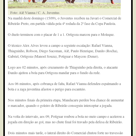
Foto: Alê Vianna / C. A. Juventus
Na manhã deste domingo (15/09), o Juventus recebeu na Javari o Comercial de
Ribeirão Preto, em partida válida pela 4ª rodada da 2ª fase da Copa Paulista.
O duelo terminou com o placar de 1 a 1. Ortigoza marcou para o Moleque.
O técnico Alex Alves levou a campo a seguinte escalação: Rafael Vianna,
Thiaguinho, Robson, Diego Sacoman, Alê, Paulo Henrique, Danilo (Rocha),
Gabriel, Ortigoza (Manoel Souza), Potiguar e Maycon (Dener).
Logo aos 02 minutos, após cruzamento de Thiaguinho pela direita, o atacante
Danilo ajeitou a bola para Ortigoza mandar para o fundo da rede.
Aos 06 minutos, após cobrança de falta, Rafael Vianna defendeu espalmando a
bola e a zaga juventina afastou o perigo para escanteio.
Nos minutos finais da primeira etapa, Mandacaru perdeu boa chance de aumentar
o marcador, quando o goleiro de Ribeirão conseguiu interceptar a jogada.
Na volta do intervalo, aos 09, Potiguar roubou a bola no meio campo e acelerou a
jogada em direção ao gol, mas no chute final foi travado pela defesa de Ribeirão.
Dois minutos mais tarde, o lateral direito do Comercial chutou forte no travessão