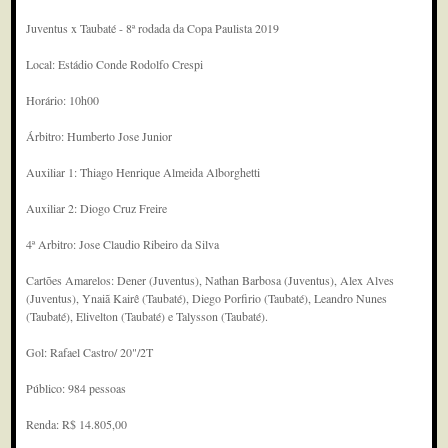
Juventus x Taubaté - 8ª rodada da Copa Paulista 2019
Local: Estádio Conde Rodolfo Crespi
Horário: 10h00
Árbitro: Humberto Jose Junior
Auxiliar 1: Thiago Henrique Almeida Alborghetti
Auxiliar 2: Diogo Cruz Freire
4ª Arbitro: Jose Claudio Ribeiro da Silva
Cartões Amarelos: Dener (Juventus), Nathan Barbosa (Juventus), Alex Alves
(Juventus), Ynaiã Kairê (Taubaté), Diego Porfirio (Taubaté), Leandro Nunes
(Taubaté), Elivelton (Taubaté) e Talysson (Taubaté).
Gol: Rafael Castro/ 20"/2T
Público: 984 pessoas
Renda: R$ 14.805,00