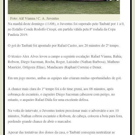
Foto: Alê Vianna / C. A. Juventus
Na manhã deste domingo (11/08), o Juventus foi superado pelo Taubaté por 1 a 0,
no Estádio Conde Rodolfo Crespi, em partida válida pela 8ª rodada da Copa
Paulista 2019.
O gol do Taubaté foi apontado por Rafael Castro, aos 20 minutos do 2º tempo.
O técnico Alex Alves levou a campo a seguinte escalação: Rafael Vianna, Bahia,
Robson, Diego Sacoman, Rocha, Roger, Luisinho (Nathan Barbosa), Matheus
Mauricio, Ortigoza (Elias), Mandacaru (Raphael Correia) e Dener.
Em um jogo morno, ambas as equipes não criaram muitas oportunidades de gol.
A chance mais clara do 1º tempo foi a do time grená, aos 08 minutos, após
cobrança de escanteio, o zagueiro Diego Sacoman cabeceou com perigo, no
entanto, o arqueiro Rafael Dida fez uma excelente defesa.
Na volta do intervalo, o Juventus tentou pressionar mais o adversário e aos 10
minutos, Nathan cobrou escanteio e Robson, de cabeça, colocou a bola para fora,
perdendo grande chance de abrir o marcador.
Apesar das tentativas dos donos da casa, o Taubaté conseguia neutralizar as