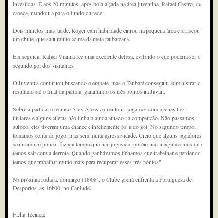
investidas. E aos 20 minutos, após bola alçada na área juventina, Rafael Castro, de
cabeça, mandou-a para o fundo da rede.
Dois minutos mais tarde, Roger com habilidade entrou na pequena área e arriscou
um chute, que saiu muito acima da meta taubateana.
Em seguida, Rafael Vianna fez uma excelente defesa, evitando o que poderia ser o
segundo gol dos visitantes.
O Juventus continuou buscando o empate, mas o Taubaté conseguiu administrar o
resultado até o final da partida, garantindo os três pontos na Javari.
Sobre a partida, o técnico Alex Alves comentou: "jogamos com apenas três
titulares e alguns atletas não tinham ainda atuado na competição. Não passamos
sufoco, eles tiveram uma chance e infelizmente foi a do gol. No segundo tempo,
tomamos conta do jogo, mas sem muita agressividade. Creio que alguns jogadores
sentiram um pouco, faziam tempo que não jogavam, porém não imaginávamos que
íamos sair com a derrota. Quando ganhávamos tínhamos que trabalhar e perdendo
temos que trabalhar muito mais para recuperar esses três pontos".
Na próxima rodada, domingo (18/08), o Clube grená enfrenta a Portuguesa de
Desportos, às 16h00, no Canindé.
Ficha Técnica: