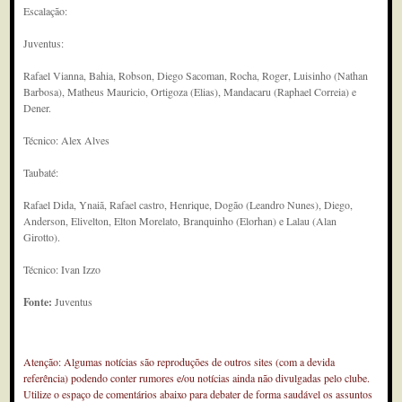
Escalação:
Juventus:
Rafael Vianna, Bahia, Robson, Diego Sacoman, Rocha, Roger, Luisinho (Nathan
Barbosa), Matheus Mauricio, Ortigoza (Elias), Mandacaru (Raphael Correia) e
Dener.
Técnico: Alex Alves
Taubaté:
Rafael Dida, Ynaiã, Rafael castro, Henrique, Dogão (Leandro Nunes), Diego,
Anderson, Elivelton, Elton Morelato, Branquinho (Elorhan) e Lalau (Alan
Girotto).
Técnico: Ivan Izzo
Fonte:
Juventus
Atenção: Algumas notícias são reproduções de outros sites (com a devida
referência) podendo conter rumores e/ou notícias ainda não divulgadas pelo clube.
Utilize o espaço de comentários abaixo para debater de forma saudável os assuntos