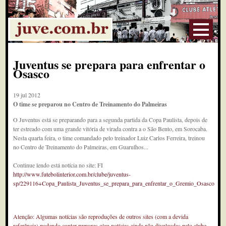
Juventus se prepara para enfrentar o
Osasco
19 jul 2012
O time se preparou no Centro de Treinamento do Palmeiras
O Juventus está se preparando para a segunda partida da Copa Paulista, depois de
ter estreado com uma grande vitória de virada contra a o São Bento, em Sorocaba.
Nesta quarta feira, o time comandado pelo treinador Luiz Carlos Ferreira, treinou
no Centro de Treinamento do Palmeiras, em Guarulhos...
Continue lendo está notícia no site: FI
http://www.futebolinterior.com.br/clube/juventus-
sp/229116+Copa_Paulista_Juventus_se_prepara_para_enfrentar_o_Gremio_Osasco
Atenção: Algumas notícias são reproduções de outros sites (com a devida
referência) podendo conter rumores e/ou notícias ainda não divulgadas pelo clube.