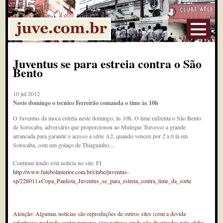
Juventus se para estreia contra o São
Bento
10 jul 2012
Neste domingo o tecnico Ferreirão comanda o time às 10h
O Juventus da moca estréia neste domingo, às 10h. O time enfrenta o São Bento
de Sorocaba, adversário que proporcionou ao Muleque Travesso a grande
arrancada para garantir o acesso a série A2, quando venceu por 2 a 0 lá em
Sorocaba, com um golaço de Thiaguinho....
Continue lendo está notícia no site: FI
http://www.futebolinterior.com.br/clube/juventus-
sp/228011+Copa_Paulista_Juventus_se_para_estreia_contra_time_da_sorte
Atenção: Algumas notícias são reproduções de outros sites (com a devida
referência) podendo conter rumores e/ou notícias ainda não divulgadas pelo clube.