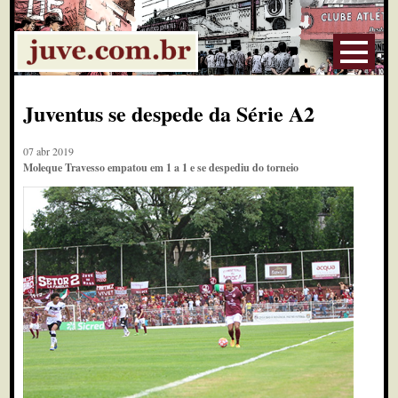
Juventus se despede da Série A2
07 abr 2019
Moleque Travesso empatou em 1 a 1 e se despediu do torneio