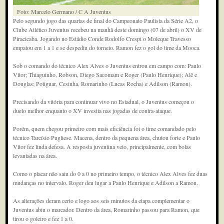
Foto: Marcelo Germano / C A Juventus
Pelo segundo jogo das quartas de final do Campeonato Paulista da Série A2, o
Clube Atlético Juventus recebeu na manhã deste domingo (07 de abril) o XV de
Piracicaba. Jogando no Estádio Conde Rodolfo Crespi o Moleque Travesso
empatou em 1 a 1 e se despediu do torneio. Ramon fez o gol do time da Mooca.
Sob o comando do técnico Alex Alves o Juventus entrou em campo com: Paulo
Vitor; Thiaguinho, Robson, Diego Sacomam e Roger (Paulo Henrique); Alê e
Douglas; Potiguar, Cesinha, Romarinho (Lucas Rocha) e Adilson (Ramon).
Precisando da vitória para continuar vivo no Estadual, o Juventus começou o
duelo melhor enquanto o XV investia nas jogadas de contra-ataque.
Porém, quem chegou primeiro com mais eficiência foi o time comandado pelo
técnico Tarcísio Pugliese. Macena, dentro da pequena área, chutou forte e Paulo
Vitor fez linda defesa. A resposta juventina veio, principalmente, com bolas
levantadas na área.
Como o placar não saiu do 0 a 0 no primeiro tempo, o técnico Alex Alves fez duas
mudanças no intervalo. Roger deu lugar a Paulo Henrique e Adilson a Ramon.
As alterações deram certo e logo aos seis minutos da etapa complementar o
Juventus abiu o marcador. Dentro da área, Romarinho passou para Ramon, que
tirou o goleiro e fez 1 a 0.