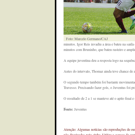
Foto: Marcelo Germano/CAJ
minutos. Igor Reis invadiu a área e bateu na saída
minutos com Bruninho, que bateu rasteiro e amplio
A equipe juventina deu a resposta logo na sequênci
Antes do intervalo, Thomaz ainda teve chance de 
O segundo tempo também foi bastante movimentad
Travesso. Precisando fazer gols, o Juventus foi p
O resultado de 2 a 1 se manteve até o apito final
Fonte:
Juventus
Atenção: Algumas notícias são reproduções de outr
não divulgadas pelo clube. Utilize o espaço de co