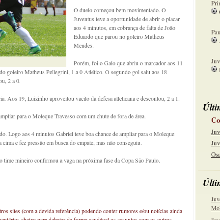
Pri
O duelo começou bem movimentado. O
Juventus teve a oportunidade de abrir o placar
08
aos 4 minutos, em cobrança de falta de João
Pau
Eduardo que parou no goleiro Matheus
Mendes.
15
Juv
Porém, foi o Galo que abriu o marcador aos 11
 do goleiro Matheus Pellegrini, 1 a 0 Atlético. O segundo gol saiu aos 18
22
u, 2 a 0.
a. Aos 19, Luizinho aproveitou vacilo da defesa atleticana e descontou, 2 a 1.
Últi
ampliar para o Moleque Travesso com um chute de fora de área.
Co
Juv
o. Logo aos 4 minutos Gabriel teve boa chance de ampliar para o Moleque
ra cima e fez pressão em busca do empate, mas não conseguiu.
Juv
Osa
 e o time mineiro confirmou a vaga na próxima fase da Copa São Paulo.
Últi
Juv
Mol
os sites (com a devida referência) podendo conter rumores e/ou notícias ainda
mentários abaixo para debater de forma saudável os assuntos com os outros