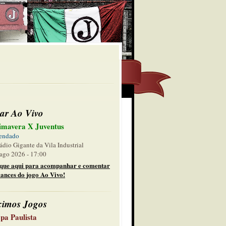
ar Ao Vivo
imavera X Juventus
endado
ádio Gigante da Vila Industrial
ago 2026 - 17:00
ique aqui para acompanhar e comentar
lances do jogo Ao Vivo!
ximos Jogos
pa Paulista