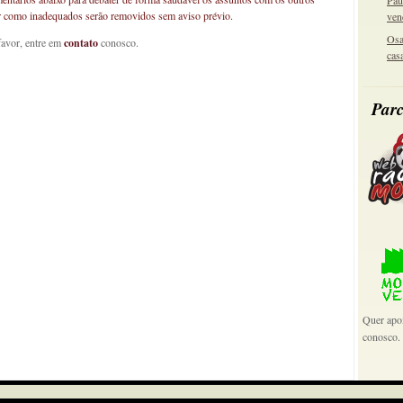
Pau
car como inadequados serão removidos sem aviso prévio.
ven
Osa
favor, entre em
contato
conosco.
cas
Parc
Quer apoi
conosco.