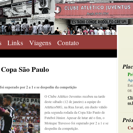
s
Links
Viagens
Contato
Plac
a Copa São Paulo
Pr
Ag
Est
 foi superado por 2 a 1 e se despediu da competição
08 
O Clube Atlético Juventus recebeu na tarde
Cl
deste sábado (12 de janeiro) a equipe do
os 
Atlético/MG, na Rua Javari, em duelo válido
pela segunda rodada da Copa São Paulo de
Futebol Júnior. Apesar de lutar até o fim, o
Pró
Moleque Travesso foi superado por 2 a 1 e se
Co
despediu da competição.