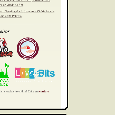
lista faz gol contra bizarro, e Juventus-SP
ce de virada no fim
sco Sporting 0 x 1 Juventus - Vitória fora de
a na Copa Paulista
eiros
ar a torcida juventina? Entre em
contato