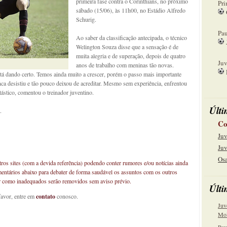
primeira fase contra o Corinthians, no próximo
Pri
sábado (15/06), às 11h00, no Estádio Alfredo
Schurig.
08
Pau
Ao saber da classificação antecipada, o técnico
Welington Souza disse que a sensação é de
15
muita alegria e de superação, depois de quatro
Juv
anos de trabalho com meninas tão novas.
está dando certo. Temos ainda muito a crescer, porém o passo mais importante
22
ca desistiu e tão pouco deixou de acreditar. Mesmo sem experiência, enfrentou
tástico, comentou o treinador juventino.
Últi
.
Co
Juv
Juv
Osa
os sites (com a devida referência) podendo conter rumores e/ou notícias ainda
mentários abaixo para debater de forma saudável os assuntos com os outros
car como inadequados serão removidos sem aviso prévio.
Últi
favor, entre em
contato
conosco.
Juv
Mol