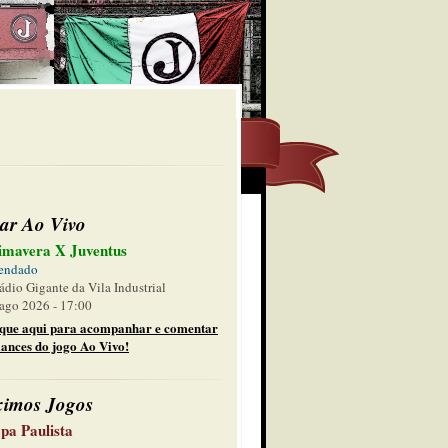
ar Ao Vivo
imavera X Juventus
endado
ádio Gigante da Vila Industrial
ago 2026 - 17:00
ique aqui para acompanhar e comentar
lances do jogo Ao Vivo!
ximos Jogos
pa Paulista