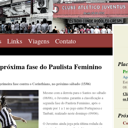
s
Links
Viagens
Contato
Plac
à próxima fase do Paulista Feminino
Pr
Ag
Est
primeira fase contra o Corinthians, no próximo sábado (15/06)
08 
Mesmo com a derrota para o Santos no sábado
Cl
(08/06), o Juventus garantiu a classificação a
os 
segunda fase do Paulista Feminino, após o
empate por 1 a 1 no jogo entre Portuguesa e
Taubaté, realizado neste domingo (09/06).
Pró
Co
O Juventus ainda joga pela última rodada da