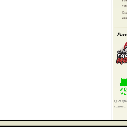
Pau
ven
Osa
cas
Parc
Quer apoi
conosco.