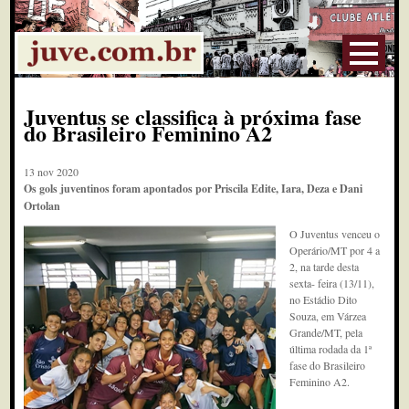
Juventus se classifica à próxima fase
do Brasileiro Feminino A2
13 nov 2020
Os gols juventinos foram apontados por Priscila Edite, Iara, Deza e Dani
Ortolan
O Juventus venceu o
Operário/MT por 4 a
2, na tarde desta
sexta- feira (13/11),
no Estádio Dito
Souza, em Várzea
Grande/MT, pela
última rodada da 1ª
fase do Brasileiro
Feminino A2.