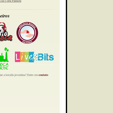
a na Copa Paulista
eiros
ar a torcida juventina? Entre em
contato