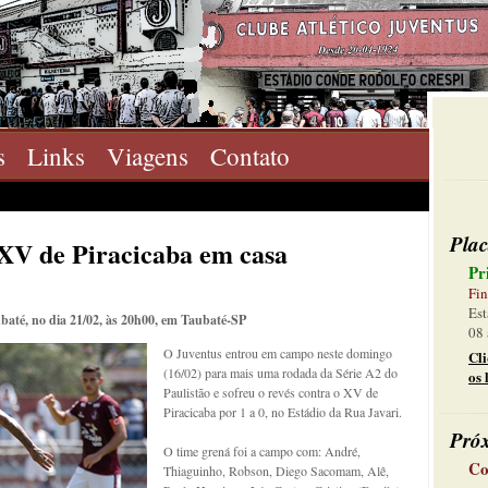
s
Links
Viagens
Contato
Plac
 XV de Piracicaba em casa
Pr
Fin
Est
baté, no dia 21/02, às 20h00, em Taubaté-SP
08 
O Juventus entrou em campo neste domingo
Cl
(16/02) para mais uma rodada da Série A2 do
os 
Paulistão e sofreu o revés contra o XV de
Piracicaba por 1 a 0, no Estádio da Rua Javari.
Pró
O time grená foi a campo com: André,
Co
Thiaguinho, Robson, Diego Sacomam, Alê,