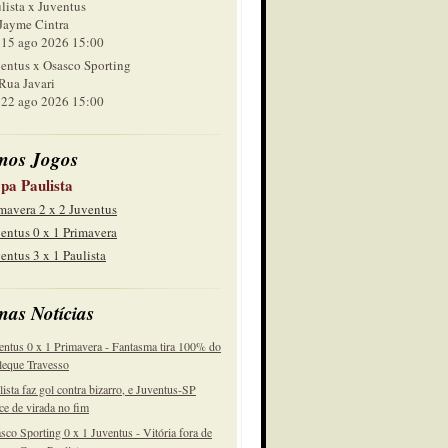
lista x Juventus
Jayme Cintra
 ago 2026 15:00
entus x Osasco Sporting
Rua Javari
 ago 2026 15:00
mos Jogos
pa Paulista
mavera 2 x 2 Juventus
entus 0 x 1 Primavera
entus 3 x 1 Paulista
mas Notícias
entus 0 x 1 Primavera - Fantasma tira 100% do
eque Travesso
lista faz gol contra bizarro, e Juventus-SP
ce de virada no fim
sco Sporting 0 x 1 Juventus - Vitória fora de