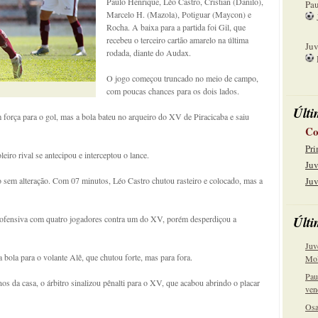
Paulo Henrique, Léo Castro, Cristian (Danilo),
Pau
Marcelo H. (Mazola), Potiguar (Maycon) e
Rocha. A baixa para a partida foi Gil, que
15
recebeu o terceiro cartão amarelo na última
Juv
rodada, diante do Audax.
22
O jogo começou truncado no meio de campo,
com poucas chances para os dois lados.
Últi
força para o gol, mas a bola bateu no arqueiro do XV de Piracicaba e saiu
Co
Pri
eiro rival se antecipou e interceptou o lance.
Juv
sem alteração. Com 07 minutos, Léo Castro chutou rasteiro e colocado, mas a
Juv
Últi
a ofensiva com quatro jogadores contra um do XV, porém desperdiçou a
Juv
bola para o volante Alê, que chutou forte, mas para fora.
Mol
Pau
s da casa, o árbitro sinalizou pênalti para o XV, que acabou abrindo o placar
ven
Osa