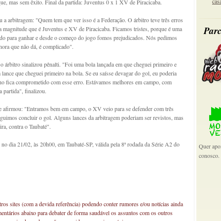
cas
e, mas sem êxito. Final da partida: Juventus 0 x 1 XV de Piracicaba.
u a arbitragem: "Quem tem que ver isso é a Federação. O árbitro teve três erros
Parc
da magnitude que é Juventus e XV de Piracicaba. Ficamos tristes, porque é uma
tudo para ganhar e desde o começo do jogo fomos prejudicados. Nós pedimos
hora que não dá, é complicado".
 árbitro sinalizou pênalti. "Foi uma bola lançada em que cheguei primeiro e
 lance que cheguei primeiro na bola. Se eu saísse devagar do gol, eu poderia
alho fica comprometido com esse erro. Estávamos melhores em campo, com
partida", finalizou.
e e afirmou: "Entramos bem em campo, o XV veio para se defender com três
uimos concluir o gol. Alguns lances da arbitragem poderiam ser revistos, mas
ra, contra o Taubaté".
 no dia 21/02, às 20h00, em Taubaté-SP, válida pela 8ª rodada da Série A2 do
Quer apoi
conosco.
os sites (com a devida referência) podendo conter rumores e/ou notícias ainda
mentários abaixo para debater de forma saudável os assuntos com os outros