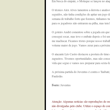
Em busca do empate, o Moleque se lançou no ataqu
O técnico Alex Alves lamentou a derrota e analiso
seguidos, não tinha condições de apitar um jogo 
semana de trabalho forte que fizemos, tínhamos 
para os jogadores não entrarem na pilha, mas tem 
O goleiro André comentou sobre a jogada em que o
consegui socar, mas teve o embate depois e foi um
me machucar. Ficamos tristes porque nosso trab
volume maior de jogo. Vamos zerar para a próxima 
O atacante Léo Castro destacou a postura do tim
zagueiros. Tivemos oportunidades, mas não conseg
vida que segue e vamos nos preparar para sexta-fei
A próxima partida do Juventus é contra o Taubaté,
Paulistão.
Fonte:
Juventus
Atenção: Algumas notícias são reproduções de outr
não divulgadas pelo clube. Utilize o espaço de co