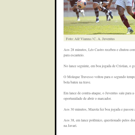
Foto: Alê Vianna / C. A. Juventus
Aos 28 minutos, Léo Castro recebeu e chutou com 
para escanteio.
No lance seguinte, em boa jogada de Cristian, o gol
O Moleque Travesso voltou para o segundo tempo 
bola bateu na trave.
Em lance de contra-ataque, o Juventus saiu para 
oportunidade de abrir o marcador.
Aos 30 minutos, Mazola fez boa jogada e passou a 
Aos 38, em lance polêmico, questionado pelos dono
na Javari.