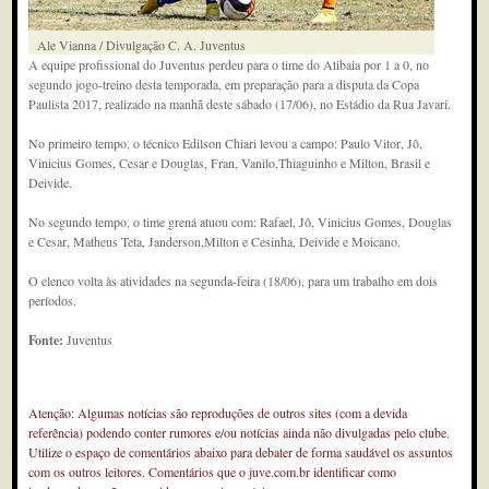
Ale Vianna / Divulgação C. A. Juventus
A equipe profissional do Juventus perdeu para o time do Atibaia por 1 a 0, no
segundo jogo-treino desta temporada, em preparação para a disputa da Copa
Paulista 2017, realizado na manhã deste sábado (17/06), no Estádio da Rua Javari.
No primeiro tempo, o técnico Edilson Chiari levou a campo: Paulo Vitor, Jô,
Vinicius Gomes, Cesar e Douglas, Fran, Vanilo,Thiaguinho e Milton, Brasil e
Deivide.
No segundo tempo, o time grená atuou com: Rafael, Jô, Vinicius Gomes, Douglas
e Cesar, Matheus Teta, Janderson,Milton e Cesinha, Deivide e Moicano.
O elenco volta às atividades na segunda-feira (18/06), para um trabalho em dois
períodos.
Fonte:
Juventus
Atenção: Algumas notícias são reproduções de outros sites (com a devida
referência) podendo conter rumores e/ou notícias ainda não divulgadas pelo clube.
Utilize o espaço de comentários abaixo para debater de forma saudável os assuntos
com os outros leitores. Comentários que o juve.com.br identificar como