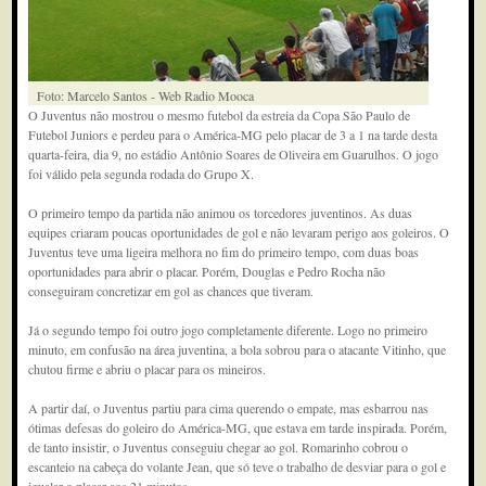
Foto: Marcelo Santos - Web Radio Mooca
O Juventus não mostrou o mesmo futebol da estreia da Copa São Paulo de
Futebol Juniors e perdeu para o América-MG pelo placar de 3 a 1 na tarde desta
quarta-feira, dia 9, no estádio Antônio Soares de Oliveira em Guarulhos. O jogo
foi válido pela segunda rodada do Grupo X.
O primeiro tempo da partida não animou os torcedores juventinos. As duas
equipes criaram poucas oportunidades de gol e não levaram perigo aos goleiros. O
Juventus teve uma ligeira melhora no fim do primeiro tempo, com duas boas
oportunidades para abrir o placar. Porém, Douglas e Pedro Rocha não
conseguiram concretizar em gol as chances que tiveram.
Já o segundo tempo foi outro jogo completamente diferente. Logo no primeiro
minuto, em confusão na área juventina, a bola sobrou para o atacante Vitinho, que
chutou firme e abriu o placar para os mineiros.
A partir daí, o Juventus partiu para cima querendo o empate, mas esbarrou nas
ótimas defesas do goleiro do América-MG, que estava em tarde inspirada. Porém,
de tanto insistir, o Juventus conseguiu chegar ao gol. Romarinho cobrou o
escanteio na cabeça do volante Jean, que só teve o trabalho de desviar para o gol e