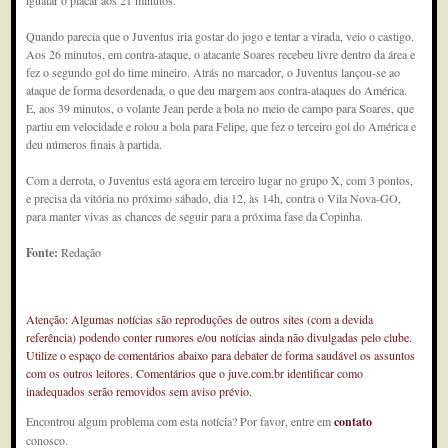
igualar o placar aos 21 minutos.
Quando parecia que o Juventus iria gostar do jogo e tentar a virada, veio o castigo.
Aos 26 minutos, em contra-ataque, o atacante Soares recebeu livre dentro da área e
fez o segundo gol do time mineiro. Atrás no marcador, o Juventus lançou-se ao
ataque de forma desordenada, o que deu margem aos contra-ataques do América.
E, aos 39 minutos, o volante Jean perde a bola no meio de campo para Soares, que
partiu em velocidade e rolou a bola para Felipe, que fez o terceiro gol do América e
deu números finais à partida.
Com a derrota, o Juventus está agora em terceiro lugar no grupo X, com 3 pontos,
e precisa da vitória no próximo sábado, dia 12, às 14h, contra o Vila Nova-GO,
para manter vivas as chances de seguir para a próxima fase da Copinha.
Fonte:
Redação
Atenção: Algumas notícias são reproduções de outros sites (com a devida
referência) podendo conter rumores e/ou notícias ainda não divulgadas pelo clube.
Utilize o espaço de comentários abaixo para debater de forma saudável os assuntos
com os outros leitores. Comentários que o juve.com.br identificar como
inadequados serão removidos sem aviso prévio.
Encontrou algum problema com esta notícia? Por favor, entre em
contato
conosco.