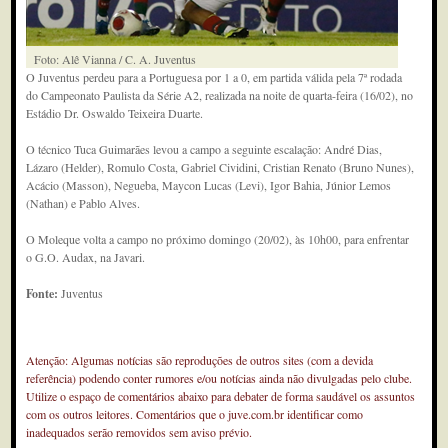
Foto: Alê Vianna / C. A. Juventus
O Juventus perdeu para a Portuguesa por 1 a 0, em partida válida pela 7ª rodada
do Campeonato Paulista da Série A2, realizada na noite de quarta-feira (16/02), no
Estádio Dr. Oswaldo Teixeira Duarte.
O técnico Tuca Guimarães levou a campo a seguinte escalação: André Dias,
Lázaro (Helder), Romulo Costa, Gabriel Cividini, Cristian Renato (Bruno Nunes),
Acácio (Masson), Negueba, Maycon Lucas (Levi), Igor Bahia, Júnior Lemos
(Nathan) e Pablo Alves.
O Moleque volta a campo no próximo domingo (20/02), às 10h00, para enfrentar
o G.O. Audax, na Javari.
Fonte:
Juventus
Atenção: Algumas notícias são reproduções de outros sites (com a devida
referência) podendo conter rumores e/ou notícias ainda não divulgadas pelo clube.
Utilize o espaço de comentários abaixo para debater de forma saudável os assuntos
com os outros leitores. Comentários que o juve.com.br identificar como
inadequados serão removidos sem aviso prévio.