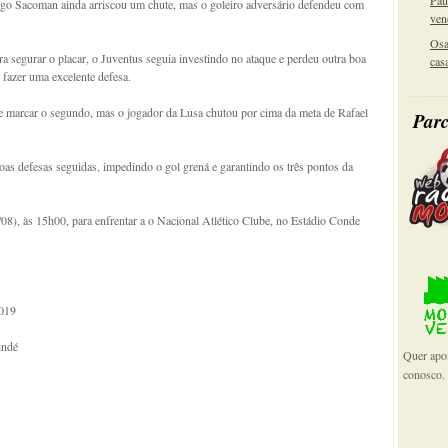
Pau
go Sacoman ainda arriscou um chute, mas o goleiro adversário defendeu com
ven
Osa
 segurar o placar, o Juventus seguia investindo no ataque e perdeu outra boa
cas
o fazer uma excelente defesa.
e marcar o segundo, mas o jogador da Lusa chutou por cima da meta de Rafael
Parc
boas defesas seguidas, impedindo o gol grená e garantindo os três pontos da
), às 15h00, para enfrentar a o Nacional Atlético Clube, no Estádio Conde
2019
indé
Quer apoi
conosco.