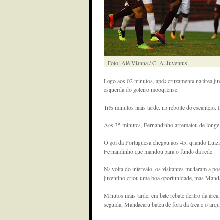
Foto: Alê Vianna / C. A. Juventus
Logo aos 02 minutos, após cruzamento na área juve
esquerda do goleiro mooquense.
Três minutos mais tarde, no rebolte do escanteio, 
Aos 35 minutos, Fernandinho arrematou de longe e 
O gol da Portuguesa chegou aos 45, quando Luizi
Fernandinho que mandou para o fundo da rede.
Na volta do intervalo, os visitantes mudaram a po
juventino criou uma boa oportunidade, mas Mand
Minutos mais tarde, em bate rebate dentro da área,
seguida, Mandacaru bateu de fora da área e o arqu