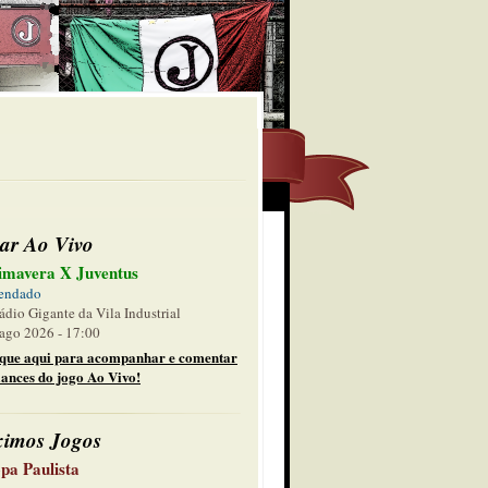
ar Ao Vivo
imavera X Juventus
endado
ádio Gigante da Vila Industrial
ago 2026 - 17:00
ique aqui para acompanhar e comentar
lances do jogo Ao Vivo!
ximos Jogos
pa Paulista