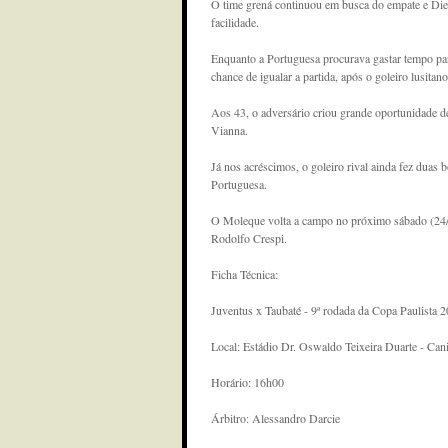
O time grená continuou em busca do empate e Die
facilidade.
Enquanto a Portuguesa procurava gastar tempo para
chance de igualar a partida, após o goleiro lusitan
Aos 43, o adversário criou grande oportunidade d
Vianna.
Já nos acréscimos, o goleiro rival ainda fez duas 
Portuguesa.
O Moleque volta a campo no próximo sábado (24/08
Rodolfo Crespi.
Ficha Técnica:
Juventus x Taubaté - 9ª rodada da Copa Paulista 
Local: Estádio Dr. Oswaldo Teixeira Duarte - Can
Horário: 16h00
Árbitro: Alessandro Darcie