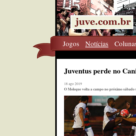
Jogos
Notícias
Coluna
Juventus perde no Can
18 ago 2019
O Moleque volta a campo no próximo sábado (2