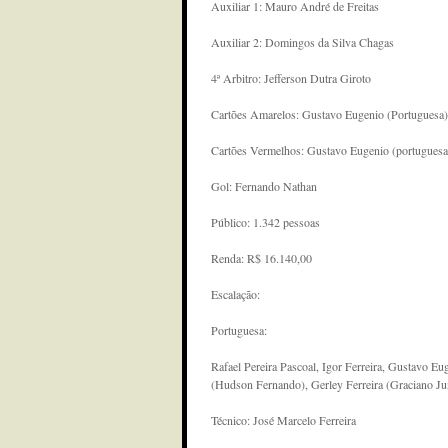
Auxiliar 1: Mauro André de Freitas
Auxiliar 2: Domingos da Silva Chagas
4ª Arbitro: Jefferson Dutra Giroto
Cartões Amarelos: Gustavo Eugenio (Portuguesa), 
Cartões Vermelhos: Gustavo Eugenio (portuguesa
Gol: Fernando Nathan
Público: 1.342 pessoas
Renda: R$ 16.140,00
Escalação:
Portuguesa:
Rafael Pereira Pascoal, Igor Ferreira, Gustavo 
(Hudson Fernando), Gerley Ferreira (Graciano Ju
Técnico: José Marcelo Ferreira