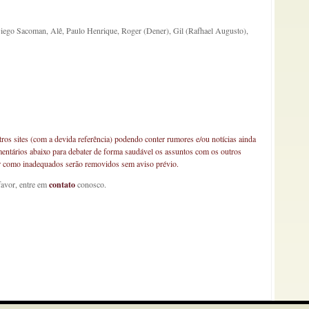
iego Sacoman, Alê, Paulo Henrique, Roger (Dener), Gil (Rafhael Augusto),
os sites (com a devida referência) podendo conter rumores e/ou notícias ainda
mentários abaixo para debater de forma saudável os assuntos com os outros
car como inadequados serão removidos sem aviso prévio.
favor, entre em
contato
conosco.