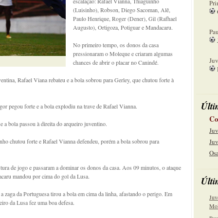
escalação: Rafael Vianna, Thiaguinho
Pri
(Luisinho), Robson, Diego Sacoman, Alê,
Paulo Henrique, Roger (Dener), Gil (Rafhael
08
Augusto), Ortigoza, Potiguar e Mandacaru.
Pau
No primeiro tempo, os donos da casa
15
pressionaram o Moleque e criaram algumas
Juv
chances de abrir o placar no Canindé.
22
ntina, Rafael Viana rebateu e a bola sobrou para Gerley, que chutou forte à
Últi
Igor pegou forte e a bola explodiu na trave de Rafael Vianna.
Co
a bola passou à direita do arqueiro juventino.
Juv
nho chutou forte e Rafael Vianna defendeu, porém a bola sobrou para
Juv
Osa
stura de jogo e passaram a dominar os donos da casa. Aos 09 minutos, o ataque
acaru mandou por cima do gol da Lusa.
Últi
 a zaga da Portuguesa tirou a bola em cima da linha, afastando o perigo. Em
Juv
eiro da Lusa fez uma boa defesa.
Mol