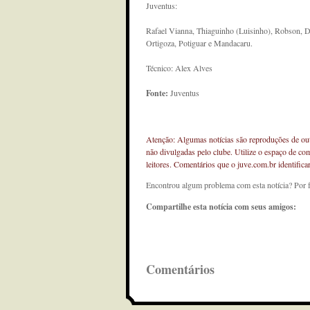
Juventus:
Rafael Vianna, Thiaguinho (Luisinho), Robson, D
Ortigoza, Potiguar e Mandacaru.
Técnico: Alex Alves
Fonte:
Juventus
Atenção: Algumas notícias são reproduções de outr
não divulgadas pelo clube. Utilize o espaço de co
leitores. Comentários que o juve.com.br identifi
Encontrou algum problema com esta notícia? Por 
Compartilhe esta notícia com seus amigos:
Comentários