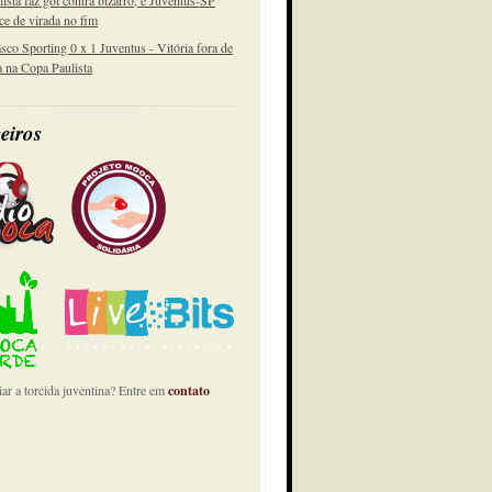
lista faz gol contra bizarro, e Juventus-SP
ce de virada no fim
sco Sporting 0 x 1 Juventus - Vitória fora de
a na Copa Paulista
eiros
ar a torcida juventina? Entre em
contato