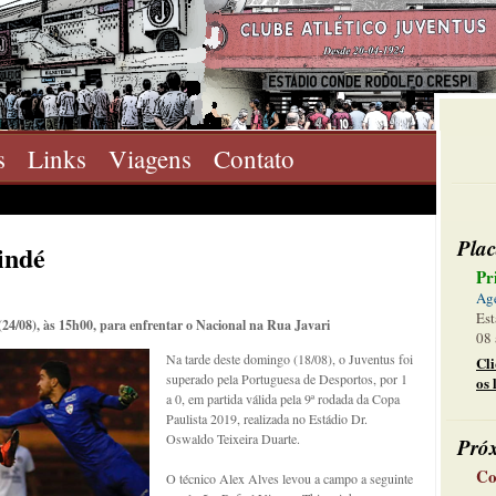
s
Links
Viagens
Contato
Plac
indé
Pr
Ag
Est
4/08), às 15h00, para enfrentar o Nacional na Rua Javari
08 
Na tarde deste domingo (18/08), o Juventus foi
Cl
superado pela Portuguesa de Desportos, por 1
os 
a 0, em partida válida pela 9ª rodada da Copa
Paulista 2019, realizada no Estádio Dr.
Oswaldo Teixeira Duarte.
Pró
Co
O técnico Alex Alves levou a campo a seguinte