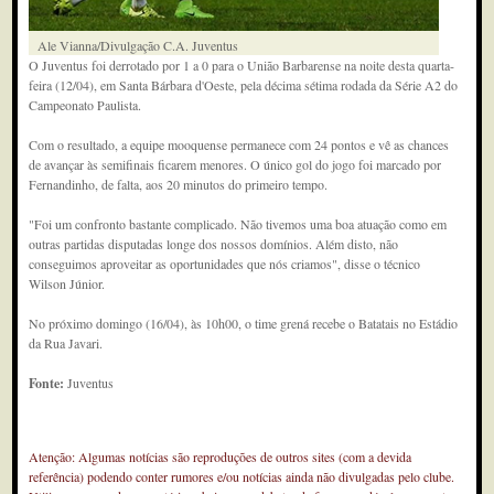
Ale Vianna/Divulgação C.A. Juventus
O Juventus foi derrotado por 1 a 0 para o União Barbarense na noite desta quarta-
feira (12/04), em Santa Bárbara d'Oeste, pela décima sétima rodada da Série A2 do
Campeonato Paulista.
Com o resultado, a equipe mooquense permanece com 24 pontos e vê as chances
de avançar às semifinais ficarem menores. O único gol do jogo foi marcado por
Fernandinho, de falta, aos 20 minutos do primeiro tempo.
"Foi um confronto bastante complicado. Não tivemos uma boa atuação como em
outras partidas disputadas longe dos nossos domínios. Além disto, não
conseguimos aproveitar as oportunidades que nós criamos", disse o técnico
Wilson Júnior.
No próximo domingo (16/04), às 10h00, o time grená recebe o Batatais no Estádio
da Rua Javari.
Fonte:
Juventus
Atenção: Algumas notícias são reproduções de outros sites (com a devida
referência) podendo conter rumores e/ou notícias ainda não divulgadas pelo clube.