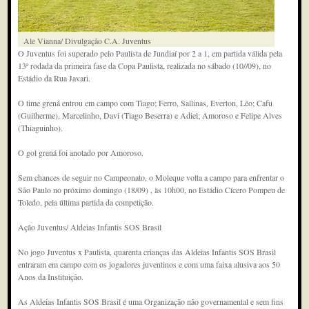
Ale Vianna/ Divulgação C.A. Juventus
O Juventus foi superado pelo Paulista de Jundiaí por 2 a 1, em partida válida pela
13ª rodada da primeira fase da Copa Paulista, realizada no sábado (10//09), no
Estádio da Rua Javari.
O time grená entrou em campo com Tiago; Ferro, Sallinas, Everton, Léo; Cafu
(Guilherme), Marcelinho, Davi (Tiago Beserra) e Adiel; Amoroso e Felipe Alves
(Thiaguinho).
O gol grená foi anotado por Amoroso.
Sem chances de seguir no Campeonato, o Moleque volta a campo para enfrentar o
São Paulo no próximo domingo (18/09) , às 10h00, no Estádio Cícero Pompeu de
Toledo, pela última partida da competição.
Ação Juventus/ Aldeias Infantis SOS Brasil
No jogo Juventus x Paulista, quarenta crianças das Aldeias Infantis SOS Brasil
entraram em campo com os jogadores juventinos e com uma faixa alusiva aos 50
Anos da Instituição.
As Aldeias Infantis SOS Brasil é uma Organização não governamental e sem fins