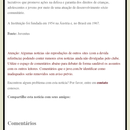
lucrativos que promove ações na defesa e garantia dos direitos de crianças,
adolescentes e jovens por meio de uma atuação de desenvolvimento sócio
comunitário.
A Instituição foi fundada em 1954 na Áustria e, no Brasil em 1967.
Fonte:
Juventus
Atenção: Algumas notícias são reproduções de outros sites (com a devida
referência) podendo conter rumores e/ou notícias ainda não divulgadas pelo clube.
Utilize o espaço de comentários abaixo para debater de forma saudável os assuntos
com os outros leitores. Comentários que o juve.com.br identificar como
inadequados serão removidos sem aviso prévio.
Encontrou algum problema com esta notícia? Por favor, entre em
contato
conosco.
Compartilhe esta notícia com seus amigos:
Comentários