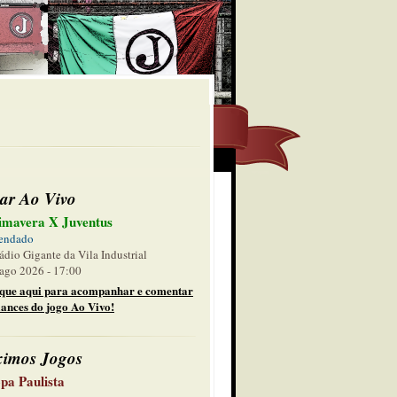
ar Ao Vivo
imavera X Juventus
endado
ádio Gigante da Vila Industrial
ago 2026 - 17:00
ique aqui para acompanhar e comentar
lances do jogo Ao Vivo!
ximos Jogos
pa Paulista