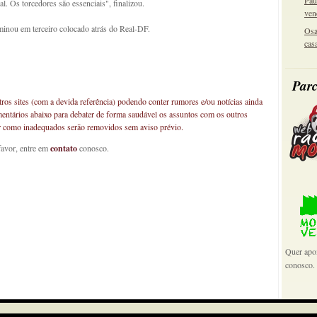
Pau
l. Os torcedores são essenciais", finalizou.
ven
minou em terceiro colocado atrás do Real-DF.
Osa
cas
Parc
os sites (com a devida referência) podendo conter rumores e/ou notícias ainda
mentários abaixo para debater de forma saudável os assuntos com os outros
car como inadequados serão removidos sem aviso prévio.
favor, entre em
contato
conosco.
Quer apoi
conosco.