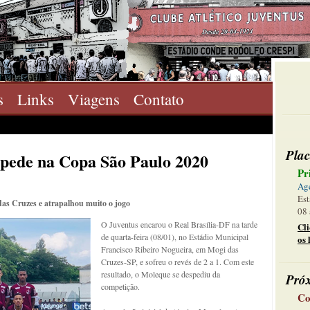
s
Links
Viagens
Contato
Plac
spede na Copa São Paulo 2020
Pr
Ag
Est
as Cruzes e atrapalhou muito o jogo
08 
O Juventus encarou o Real Brasília-DF na tarde
Cl
de quarta-feira (08/01), no Estádio Municipal
os 
Francisco Ribeiro Nogueira, em Mogi das
Cruzes-SP, e sofreu o revés de 2 a 1. Com este
resultado, o Moleque se despediu da
Pró
competição.
Co