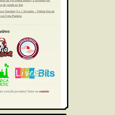
lista faz gol contra bizarro, e Juventus-SP
ce de virada no fim
sco Sporting 0 x 1 Juventus - Vitória fora de
a na Copa Paulista
eiros
ar a torcida juventina? Entre em
contato