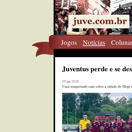
Jogos
Notícias
Coluna
Juventus perde e se de
09 jan 2020
Uma tempestade caiu sobre a cidade de Mogi d