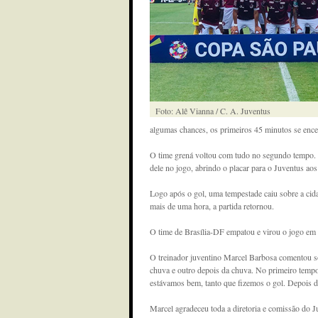
Foto: Alê Vianna / C. A. Juventus
algumas chances, os primeiros 45 minutos se ence
O time grená voltou com tudo no segundo tempo. 
dele no jogo, abrindo o placar para o Juventus aos
Logo após o gol, uma tempestade caiu sobre a cid
mais de uma hora, a partida retornou.
O time de Brasília-DF empatou e virou o jogo em
O treinador juventino Marcel Barbosa comentou so
chuva e outro depois da chuva. No primeiro temp
estávamos bem, tanto que fizemos o gol. Depois d
Marcel agradeceu toda a diretoria e comissão do J