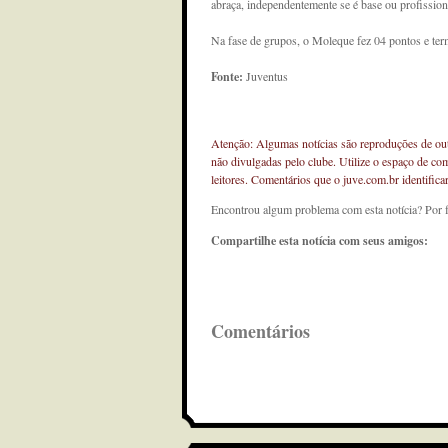
abraça, independentemente se é base ou profissiona
Na fase de grupos, o Moleque fez 04 pontos e ter
Fonte:
Juventus
Atenção: Algumas notícias são reproduções de outr
não divulgadas pelo clube. Utilize o espaço de co
leitores. Comentários que o juve.com.br identifi
Encontrou algum problema com esta notícia? Por 
Compartilhe esta notícia com seus amigos:
Comentários