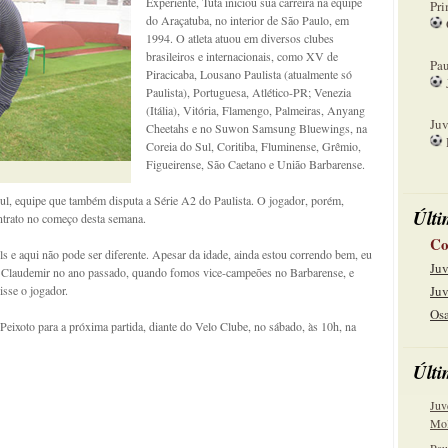
Experiente, Tuta iniciou sua carreira na equipe
Pri
do Araçatuba, no interior de São Paulo, em
1994. O atleta atuou em diversos clubes
08
brasileiros e internacionais, como XV de
Pau
Piracicaba, Lousano Paulista (atualmente só
Paulista), Portuguesa, Atlético-PR; Venezia
15
(Itália), Vitória, Flamengo, Palmeiras, Anyang
Juv
Cheetahs e no Suwon Samsung Bluewings, na
Coreia do Sul, Coritiba, Fluminense, Grêmio,
22
Figueirense, São Caetano e União Barbarense.
ul, equipe que também disputa a Série A2 do Paulista. O jogador, porém,
Últi
ontrato no começo desta semana.
Co
ls e aqui não pode ser diferente. Apesar da idade, ainda estou correndo bem, eu
Juv
co) Claudemir no ano passado, quando fomos vice-campeões no Barbarense, e
isse o jogador.
Juv
Osa
 Peixoto para a próxima partida, diante do Velo Clube, no sábado, às 10h, na
Últi
Juv
Mol