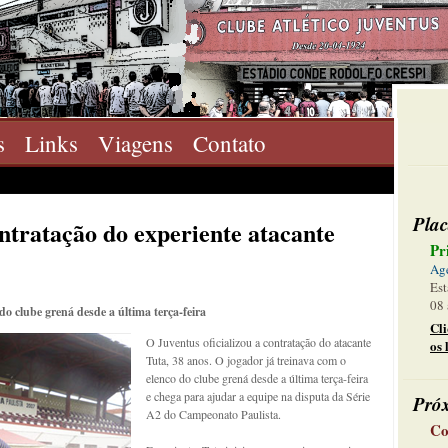
s
Links
Viagens
Contato
Plac
ontratação do experiente atacante
Pr
Ag
Est
08 
do clube grená desde a última terça-feira
Cl
O Juventus oficializou a contratação do atacante
os 
Tuta, 38 anos. O jogador já treinava com o
elenco do clube grená desde a última terça-feira
e chega para ajudar a equipe na disputa da Série
Pró
A2 do Campeonato Paulista.
Co