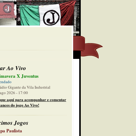
ar Ao Vivo
imavera X Juventus
endado
ádio Gigante da Vila Industrial
ago 2026 - 17:00
ique aqui para acompanhar e comentar
lances do jogo Ao Vivo!
ximos Jogos
pa Paulista