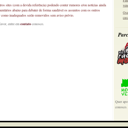
Pau
os sites (com a devida referência) podendo conter rumores e/ou notícias ainda
ven
mentários abaixo para debater de forma saudável os assuntos com os outros
Osa
car como inadequados serão removidos sem aviso prévio.
cas
favor, entre em
contato
conosco.
Parc
Quer apoi
conosco.