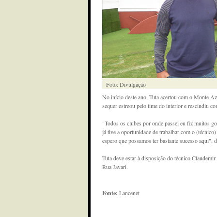
Foto: Divulgação
No início deste ano, Tuta acertou com o Monte Az
sequer estreou pelo time do interior e rescindiu c
"Todos os clubes por onde passei eu fiz muitos go
já tive a oportunidade de trabalhar com o (técni
espero que possamos ter bastante sucesso aqui", d
Tuta deve estar à disposição do técnico Claudemir
Rua Javari.
Fonte:
Lancenet