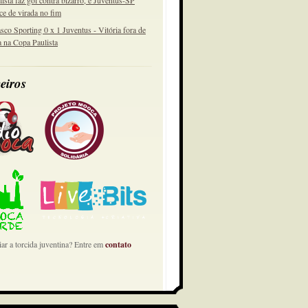
lista faz gol contra bizarro, e Juventus-SP
ce de virada no fim
sco Sporting 0 x 1 Juventus - Vitória fora de
a na Copa Paulista
eiros
ar a torcida juventina? Entre em
contato