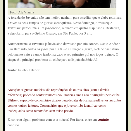
Foto: Ale Vianna
A torcida do Juventus não tem motivo nenhum para acreditar que o clube retornará
a viver os seus tempos de glórias e conquistas. Neste domingo, o “Moleque
Travesso” perdeu mais um jogo-treino, o quarto em quatro disputados. Desta vez,
a derrota foi para o Grêmio Osasco, em São Paulo, por 3 a 1.
Anteriormente, o Juventus já havia sido derrotado por Rio Branco, Santo André e
São Bernardo, todos os jogos por 1 a 0. Se a situação é grave, o clube paulistano
pelo menos saiu e campo tendo marcado o seu primeiro gol nos jogos-treinos. O
ataque é o principal problema do clube para a disputa da Série A3.
Fonte:
Futebol Interior
Atenção: Algumas notícias são reproduções de outros sites (com a devida
referência) podendo conter rumores e/ou notícias ainda não divulgadas pelo clube.
Utilize o espaço de comentários abaixo para debater de forma saudável os assuntos
com os outros leitores. Comentários que o juve.com.br identificar como
inadequados serão removidos sem aviso prévio.
Encontrou algum problema com esta notícia? Por favor, entre em
contato
conosco.