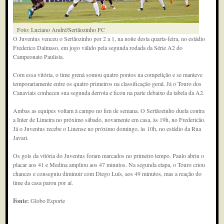
Foto: Luciano André/Sertãozinho FC
O Juventus venceu o Sertãozinho por 2 a 1, na noite desta quarta-feira, no estádio
Frederico Dalmaso, em jogo válido pela segunda rodada da Série A2 do
Campeonato Paulista.
Com essa vitória, o time grená somou quatro pontos na competição e se manteve
temporariamente entre os quatro primeiros na classificação geral. Já o Touro dos
Canaviais conheceu sua segunda derrota e ficou na parte debaixo da tabela da A2.
Ambas as equipes voltam à campo no fim de semana. O Sertãozinho duela contra
a Inter de Limeira no próximo sábado, novamente em casa, às 19h, no Fredericão.
Já o Juventus recebe o Linense no próximo domingo, às 10h, no estádio da Rua
Javari.
Os gols da vitória do Juventus foram marcados no primeiro tempo. Paulo abriu o
placar aos 41 e Medina ampliou aos 47 minutos. Na segunda etapa, o Touro criou
chances e conseguiu diminuir com Diego Luís, aos 49 minutos, mas a reação do
time da casa parou por aí.
Fonte:
Globo Esporte