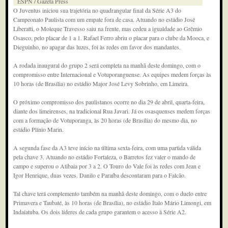
ESPN / Gazeta Press
O Juventus iniciou sua trajetória no quadrangular final da Série A3 do
Campeonato Paulista com um empate fora de casa. Atuando no estádio José
Liberatti, o Moleque Travesso saiu na frente, mas cedeu a igualdade ao Grêmio
Osasco, pelo placar de 1 a 1. Rafael Ferro abriu o placar para o clube da Mooca, e
Dieguinho, no apagar das luzes, foi às redes em favor dos mandantes.
A rodada inaugural do grupo 2 será completa na manhã deste domingo, com o
compromisso entre Internacional e Votuporanguense. As equipes medem forças às
10 horas (de Brasília) no estádio Major José Levy Sobrinho, em Limeira.
O próximo compromisso dos paulistanos ocorre no dia 29 de abril, quarta-feira,
diante dos limeirenses, na tradicional Rua Javari. Já os osasquenses medem forças
com a formação de Votuporanga, às 20 horas (de Brasília) do mesmo dia, no
estádio Plínio Marin.
A segunda fase da A3 teve início na última sexta-feira, com uma partida válida
pela chave 3. Atuando no estádio Fortaleza, o Barretos fez valer o mando de
campo e superou o Atibaia por 3 a 2. O Touro do Vale foi às redes com Jean e
Igor Henrique, duas vezes. Danilo e Paraíba descontaram para o Falcão.
Tal chave terá complemento também na manhã deste domingo, com o duelo entre
Primavera e Taubaté, às 10 horas (de Brasília), no estádio Ítalo Mário Limongi, em
Indaiatuba. Os dois líderes de cada grupo garantem o acesso à Série A2.