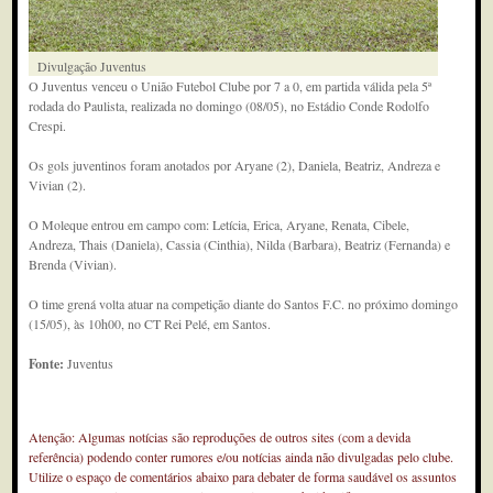
Divulgação Juventus
O Juventus venceu o União Futebol Clube por 7 a 0, em partida válida pela 5ª
rodada do Paulista, realizada no domingo (08/05), no Estádio Conde Rodolfo
Crespi.
Os gols juventinos foram anotados por Aryane (2), Daniela, Beatriz, Andreza e
Vivian (2).
O Moleque entrou em campo com: Letícia, Erica, Aryane, Renata, Cibele,
Andreza, Thais (Daniela), Cassia (Cinthia), Nilda (Barbara), Beatriz (Fernanda) e
Brenda (Vivian).
O time grená volta atuar na competição diante do Santos F.C. no próximo domingo
(15/05), às 10h00, no CT Rei Pelé, em Santos.
Fonte:
Juventus
Atenção: Algumas notícias são reproduções de outros sites (com a devida
referência) podendo conter rumores e/ou notícias ainda não divulgadas pelo clube.
Utilize o espaço de comentários abaixo para debater de forma saudável os assuntos