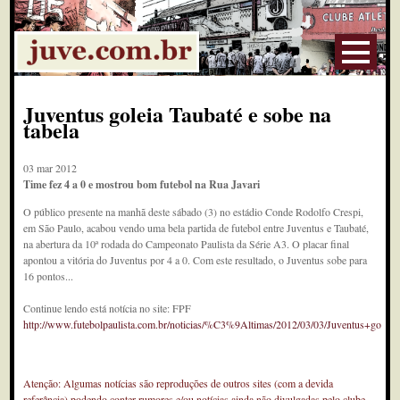
Juventus goleia Taubaté e sobe na
tabela
03 mar 2012
Time fez 4 a 0 e mostrou bom futebol na Rua Javari
O público presente na manhã deste sábado (3) no estádio Conde Rodolfo Crespi,
em São Paulo, acabou vendo uma bela partida de futebol entre Juventus e Taubaté,
na abertura da 10ª rodada do Campeonato Paulista da Série A3. O placar final
apontou a vitória do Juventus por 4 a 0. Com este resultado, o Juventus sobe para
16 pontos...
Continue lendo está notícia no site: FPF
http://www.futebolpaulista.com.br/noticias/%C3%9Altimas/2012/03/03/Juventus+go
Atenção: Algumas notícias são reproduções de outros sites (com a devida
referência) podendo conter rumores e/ou notícias ainda não divulgadas pelo clube.