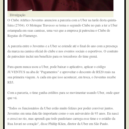
Divulgação
O Clube Atlético Juventus anunciou a parceria com a Uber na tarde desta quinta-
feira (27/04). O Moleque Travesso se torna o segundo Clube no país a ter a Uber
estampada em suas camisas, uma vez que a empresa já patrocina o Clube de
Regatas do Flamengo.
A parceria entre o Juventus e a Uber se estende até o final do ano com a presença
da marca na camisa oficial do clube e nos eventos sociais e esportivos. O contrato
de patrocínio inclui um benefício para os torcedores do time grená.
Para quem nunca usou a Uber, pode baixar o aplicativo, aplicar o código
JUVENTUS na aba de "Pagamentos" e aproveitar o desconto de R$20 reais na
sua primeira viagem. A cada em que isso acontecer, em troca, o Juventus recebe
R$5.
Com a parceria, o time ganha créditos para se movimentar usando Uber, onde quer
que vá.
"Todos os funcionários da Uber estão muito felizes por poder conviver juntos.
Juventus em uma data tão importante como o seu aniversário de 93 anos. Eu nasci
e cresci no rio, mas aprendi que todo paulistano carrega esse time e o estádio da
Rua Javari no coração", disse Phillip Klien, diretor da Uber em São Paulo.