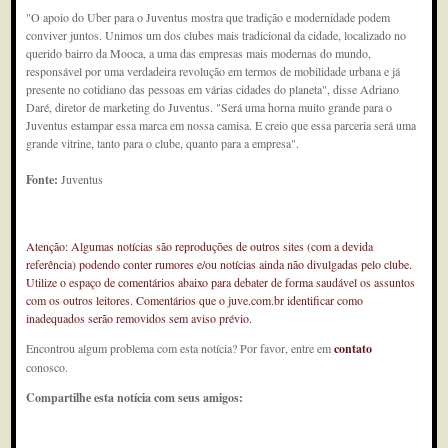
"O apoio do Uber para o Juventus mostra que tradição e modernidade podem
conviver juntos. Unimos um dos clubes mais tradicional da cidade, localizado no
querido bairro da Mooca, a uma das empresas mais modernas do mundo,
responsável por uma verdadeira revolução em termos de mobilidade urbana e já
presente no cotidiano das pessoas em várias cidades do planeta", disse Adriano
Daré, diretor de marketing do Juventus. "Será uma horna muito grande para o
Juventus estampar essa marca em nossa camisa. E creio que essa parceria será uma
grande vitrine, tanto para o clube, quanto para a empresa".
Fonte:
Juventus
Atenção: Algumas notícias são reproduções de outros sites (com a devida
referência) podendo conter rumores e/ou notícias ainda não divulgadas pelo clube.
Utilize o espaço de comentários abaixo para debater de forma saudável os assuntos
com os outros leitores. Comentários que o juve.com.br identificar como
inadequados serão removidos sem aviso prévio.
Encontrou algum problema com esta notícia? Por favor, entre em
contato
conosco.
Compartilhe esta notícia com seus amigos: