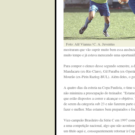
Foto: Alê Vianna / C. A. Juventus
mostraram que vão suprir muito bem essa ausência
muito tempo e já estava merecendo uma oportunida
Para compor o elenco desse segundo semestre, a di
Mandacaru (ex-Rio Claro), Gil Paraíba (ex-Operá
Mourão (ex-Pirin Razlog-BUL). Além deles, o gol
A quatro dias da estreia na Copa Paulista, o time 
não minimiza a preocupação do treinador. "Estamo
que estão dispostos a correr e alcançar o objeti
de serem da categoria sub 23 e não fazerem parte
fazer o melhor. Mas estamos bem preparados e foc
Vice-campeão Brasileiro da Série C em 1997 como
a uma competição nacional, algo que não acontece
um título aqui e, consequentemente retornar à Cop