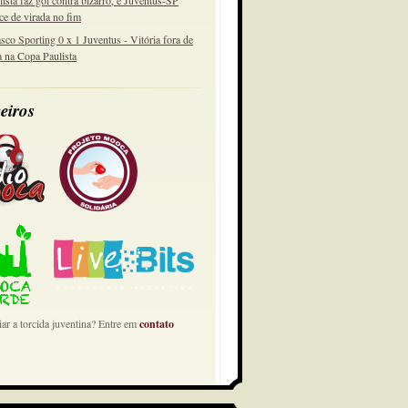
lista faz gol contra bizarro, e Juventus-SP
ce de virada no fim
sco Sporting 0 x 1 Juventus - Vitória fora de
a na Copa Paulista
eiros
ar a torcida juventina? Entre em
contato