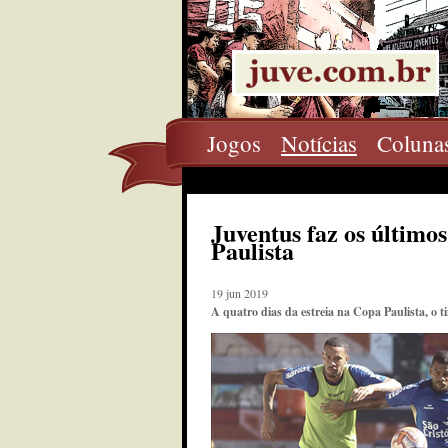
Jogos
Notícias
Coluna
Juventus faz os últimos
Paulista
19 jun 2019
A quatro dias da estreia na Copa Paulista, o t