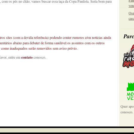
Pau
so, com os pés no chão, vamos buscar essa taça da Copa Paulista. Seria bom para
ven
Osa
cas
Parc
os sites (com a devida referência) podendo conter rumores e/ou notícias ainda
mentários abaixo para debater de forma saudável os assuntos com os outros
car como inadequados serão removidos sem aviso prévio.
favor, entre em
contato
conosco.
Quer apoi
conosco.