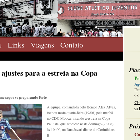
s
Links
Viagens
Contato
Plac
 ajustes para a estreia na Copa
Pr
Ag
Est
08 
ime segue se preparando forte
Cl
A equipe, comandada pelo técnico Alex Alves,
os 
treinou nesta quarta-feira (19/06) pela manhã
no CDC Mooca, visando a estreia na Copa
Paulista, que acontece neste domingo (23/06)
Pró
às 10h00, na Rua Javari diante do Corinthians-
Co
B.