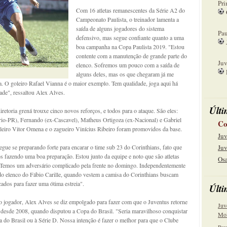
Pri
Com 16 atletas remanescentes da Série A2 do
Campeonato Paulista, o treinador lamenta a
08
saída de alguns jogadores do sistema
Pau
defensivo, mas segue confiante quanto a uma
boa campanha na Copa Paulista 2019. "Estou
15
contente com a manutenção de grande parte do
Juv
elenco. Sofremos um pouco com a saída de
alguns deles, mas os que chegaram já me
22
. O goleiro Rafael Vianna é o maior exemplo. Tem qualidade, joga aqui há
de", ressaltou Alex Alves.
Últi
retoria grená trouxe cinco novos reforços, e todos para o ataque. São eles:
rio-PR), Fernando (ex-Cascavel), Matheus Ortigoza (ex-Nacional) e Gabriel
Co
eiro Vitor Omena e o zagueiro Vinícius Ribeiro foram promovidos da base.
Juv
segue se preparando forte para encarar o time sub 23 do Corinthians, fato que
Juv
s fazendo uma boa preparação. Estou junto da equipe e noto que são atletas
Osa
vo. Temos um adversário complicado pela frente no domingo. Independentemente
 do elenco do Fábio Carille, quando vestem a camisa do Corinthians buscam
ados para fazer uma ótima estreia".
Últi
 jogador, Alex Alves se diz empolgado para fazer com que o Juventus retorne
Juv
 desde 2008, quando disputou a Copa do Brasil. "Seria maravilhoso conquistar
Mol
a do Brasil ou à Série D. Nossa intenção é fazer o melhor para que o Clube