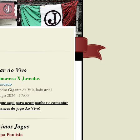
ar Ao Vivo
imavera X Juventus
endado
ádio Gigante da Vila Industrial
ago 2026 - 17:00
ique aqui para acompanhar e comentar
lances do jogo Ao Vivo!
ximos Jogos
pa Paulista