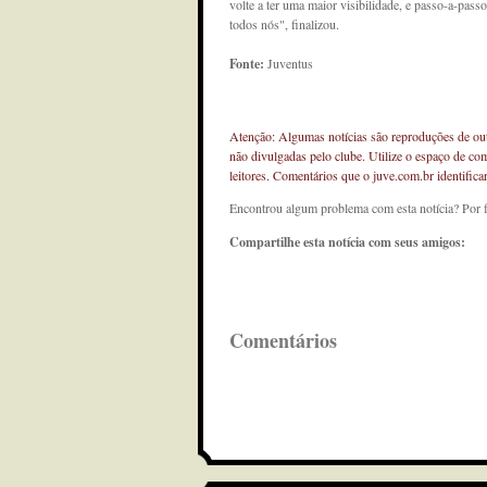
volte a ter uma maior visibilidade, e passo-a-pas
todos nós", finalizou.
Fonte:
Juventus
Atenção: Algumas notícias são reproduções de outr
não divulgadas pelo clube. Utilize o espaço de co
leitores. Comentários que o juve.com.br identifi
Encontrou algum problema com esta notícia? Por 
Compartilhe esta notícia com seus amigos:
Comentários