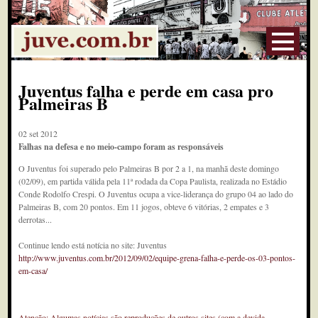
Juventus falha e perde em casa pro
Palmeiras B
02 set 2012
Falhas na defesa e no meio-campo foram as responsáveis
O Juventus foi superado pelo Palmeiras B por 2 a 1, na manhã deste domingo
(02/09), em partida válida pela 11ª rodada da Copa Paulista, realizada no Estádio
Conde Rodolfo Crespi. O Juventus ocupa a vice-liderança do grupo 04 ao lado do
Palmeiras B, com 20 pontos. Em 11 jogos, obteve 6 vitórias, 2 empates e 3
derrotas...
Continue lendo está notícia no site: Juventus
http://www.juventus.com.br/2012/09/02/equipe-grena-falha-e-perde-os-03-pontos-
em-casa/
Atenção: Algumas notícias são reproduções de outros sites (com a devida