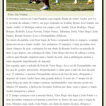
Foto: Ale Vianna
O Juventus estreou na Copa Paulista com empate diante do Santo André, por 0 a
0, na tarde de sábado (19/07), em jogo realizado no Estádio Bruno José Daniel, em
Santo André. O Moleque entrou em campo com: André; Lucas Rodrigo, Diego
Borges, Rodolfo, Lucas Pavone; Felipe Nunes, Tabarana, Derli, Vitor Hugo (João
Paulo); Renato Sorriso (Leo) e Fernandinho (Edilson).
No início da partida, com bom toque de bola e ocupando bem os espaços, a equipe
grená envolveu o Santo André. Nos primeiros 25 minutos, o time juventino teve
claras chances de gols: a primeira foi um chute de Renato Sorriso na entrada da
área. Logo depois, em cobrança de falta, Vitor Hugo desviou de cabeça e a bola
sobrou para Renato empurrar para o fundo da rede, mas a arbitragem anulou o
tento alegando impedimento do atacante.
Em seguida, após a enfiada de bola de Vitor Hugo, foi a vez de Fernandinho sair
na cara do goleiro adversário, desperdiçando o chute para o lado de fora da rede.
Aos 25 minutos, o mesmo Fernandinho arriscou de fora da área, obrigando o
arqueiro do Santo André fazer uma grande defesa. O resto do 1º tempo foi de
muita briga no meio de campo e poucas oportunidades, mas mesmo assim nos
últimos 05 minutos, a defesa do Juventus bobeou por duas vezes e quase o Santo
André inaugurou o placar.
O 2º tempo começou com a mesma tônica, Vitor Hugo deu lugar a João Paulo e o
time juventino começou novamente a envolver os donos da casa com o toque de
bola. Minutos mais tarde, João Paulo, em chute de dentro da área, obrigou o