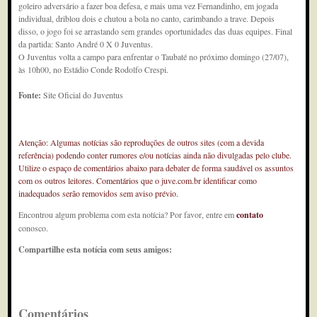
goleiro adversário a fazer boa defesa, e mais uma vez Fernandinho, em jogada
individual, driblou dois e chutou a bola no canto, carimbando a trave. Depois
disso, o jogo foi se arrastando sem grandes oportunidades das duas equipes. Final
da partida: Santo André 0 X 0 Juventus.
O Juventus volta a campo para enfrentar o Taubaté no próximo domingo (27/07),
às 10h00, no Estádio Conde Rodolfo Crespi.
Fonte:
Site Oficial do Juventus
Atenção: Algumas notícias são reproduções de outros sites (com a devida
referência) podendo conter rumores e/ou notícias ainda não divulgadas pelo clube.
Utilize o espaço de comentários abaixo para debater de forma saudável os assuntos
com os outros leitores. Comentários que o juve.com.br identificar como
inadequados serão removidos sem aviso prévio.
Encontrou algum problema com esta notícia? Por favor, entre em
contato
conosco.
Compartilhe esta notícia com seus amigos:
Comentários