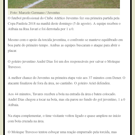
Foto: Marcelo Germano / Juventus
O futebol profissional do Clube Atlético Juventus fez sua primeira partida pela
Copa Paulista 2018 na manhã deste domingo (5 de agosto). A equipe recebeu o
Atibaia na Rua Javari e foi derrotada por 1 a 0.
Mesmo com o apoio da torcida juventina, o confronto se manteve equilibrado em
boa parte do primeiro tempo. Ambas as equipes buscaram o ataque para abrir o
placar.
O goleiro juventino André Dias foi um dos responsáveis por salvar o Moleque
Travesso.
A melhor chance do Juventus na primeira etapa veio aos 37 minutos com Dener. O
atacante finalizou de fora da área, no cantinho. O goleiro Ariel defendeu.
Aos 44 minutos, Tavares recebeu a bola na entrada da área e bateu colocado.
André Dias chegou a tocar na bola, mas ela parou no fundo do gol juventino, 1 a 0
Atibaia.
Na etapa complementar, o time visitante voltou ligado e quase ampliou no início
com bola cruzada na área.
O Moleque Travesso tentou esboçar uma reação empurrado pela torcida, mas