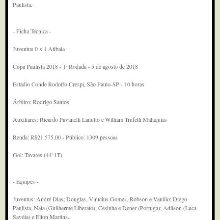
Paulista.
- Ficha Técnica -
Juventus 0 x 1 Atibaia
Copa Paulista 2018 - 1ª Rodada - 5 de agosto de 2018
Estádio Conde Rodolfo Crespi, São Paulo-SP - 10 horas
Árbitro: Rodrigo Santos
Auxiliares: Ricardo Pavanelli Lanutto e William Trufelli Malaquias
Renda: R$21.575,00 - Público: 1309 pessoas
Gol: Tavares (44' 1T)
- Equipes -
Juventus: André Dias; Douglas, Vinícius Gomes, Robson e Vanlilo; Diego
Paulista, Nata (Guilherme Liberato), Cesinha e Dener (Portuga); Adilson (Luca
Savóia) e Elton Martins.