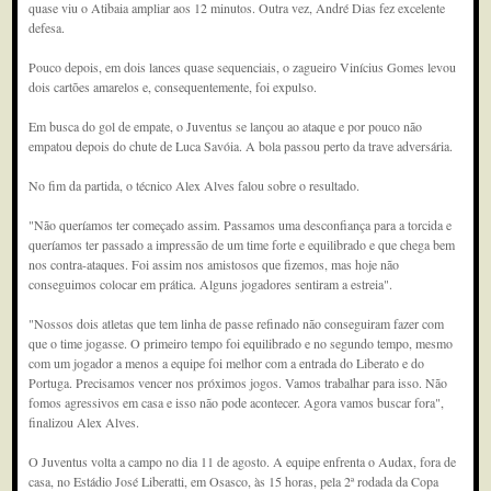
quase viu o Atibaia ampliar aos 12 minutos. Outra vez, André Dias fez excelente
defesa.
Pouco depois, em dois lances quase sequenciais, o zagueiro Vinícius Gomes levou
dois cartões amarelos e, consequentemente, foi expulso.
Em busca do gol de empate, o Juventus se lançou ao ataque e por pouco não
empatou depois do chute de Luca Savóia. A bola passou perto da trave adversária.
No fim da partida, o técnico Alex Alves falou sobre o resultado.
"Não queríamos ter começado assim. Passamos uma desconfiança para a torcida e
queríamos ter passado a impressão de um time forte e equilibrado e que chega bem
nos contra-ataques. Foi assim nos amistosos que fizemos, mas hoje não
conseguimos colocar em prática. Alguns jogadores sentiram a estreia".
"Nossos dois atletas que tem linha de passe refinado não conseguiram fazer com
que o time jogasse. O primeiro tempo foi equilibrado e no segundo tempo, mesmo
com um jogador a menos a equipe foi melhor com a entrada do Liberato e do
Portuga. Precisamos vencer nos próximos jogos. Vamos trabalhar para isso. Não
fomos agressivos em casa e isso não pode acontecer. Agora vamos buscar fora",
finalizou Alex Alves.
O Juventus volta a campo no dia 11 de agosto. A equipe enfrenta o Audax, fora de
casa, no Estádio José Liberatti, em Osasco, às 15 horas, pela 2ª rodada da Copa