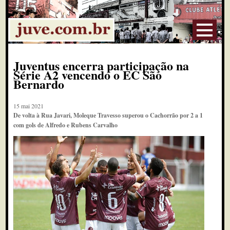
Juventus encerra participação na
Série A2 vencendo o EC São
Bernardo
15 mai 2021
De volta à Rua Javari, Moleque Travesso superou o Cachorrão por 2 a 1
com gols de Alfredo e Rubens Carvalho