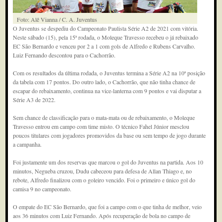
Foto: Alê Vianna / C. A. Juventus
O Juventus se despediu do Campeonato Paulista Série A2 de 2021 com vitória.
Neste sábado (15), pela 15ª rodada, o Moleque Travesso recebeu o já rebaixado
EC São Bernardo e venceu por 2 a 1 com gols de Alfredo e Rubens Carvalho.
Luiz Fernando descontou para o Cachorrão.
Com os resultados da última rodada, o Juventus termina a Série A2 na 10ª posição
da tabela com 17 pontos. Do outro lado, o Cachorrão, que não tinha chance de
escapar do rebaixamento, continua na vice-lanterna com 9 pontos e vai disputar a
Série A3 de 2022.
Sem chance de classificação para o mata-mata ou de rebaixamento, o Moleque
Travesso entrou em campo com time misto. O técnico Fahel Júnior mesclou
poucos titulares com jogadores promovidos da base ou sem tempo de jogo durante
a campanha.
Foi justamente um dos reservas que marcou o gol do Juventus na partida. Aos 10
minutos, Negueba cruzou, Dudu cabeceou para defesa de Allan Thiago e, no
rebote, Alfredo finalizou com o goleiro vencido. Foi o primeiro e único gol do
camisa 9 no campeonato.
O empate do EC São Bernardo, que foi a campo com o que tinha de melhor, veio
aos 36 minutos com Luiz Fernando. Após recuperação de bola no campo de