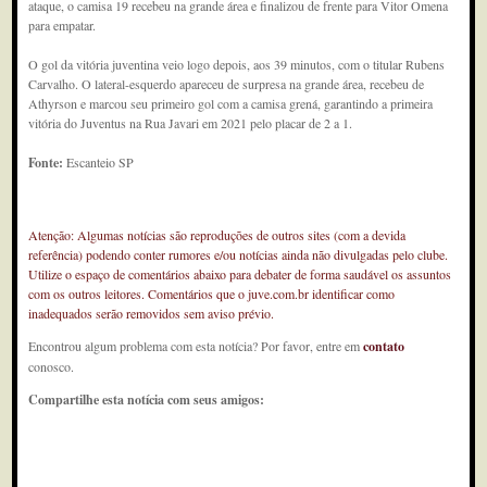
ataque, o camisa 19 recebeu na grande área e finalizou de frente para Vitor Omena
para empatar.
O gol da vitória juventina veio logo depois, aos 39 minutos, com o titular Rubens
Carvalho. O lateral-esquerdo apareceu de surpresa na grande área, recebeu de
Athyrson e marcou seu primeiro gol com a camisa grená, garantindo a primeira
vitória do Juventus na Rua Javari em 2021 pelo placar de 2 a 1.
Fonte:
Escanteio SP
Atenção: Algumas notícias são reproduções de outros sites (com a devida
referência) podendo conter rumores e/ou notícias ainda não divulgadas pelo clube.
Utilize o espaço de comentários abaixo para debater de forma saudável os assuntos
com os outros leitores. Comentários que o juve.com.br identificar como
inadequados serão removidos sem aviso prévio.
Encontrou algum problema com esta notícia? Por favor, entre em
contato
conosco.
Compartilhe esta notícia com seus amigos: