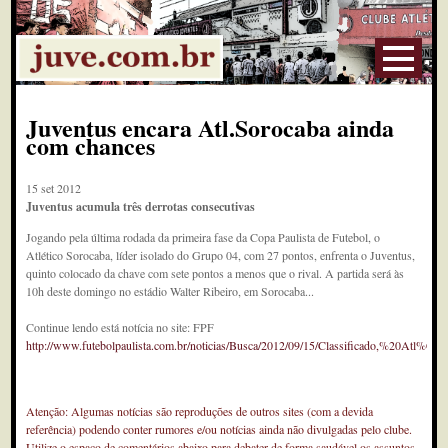
Juventus encara Atl.Sorocaba ainda
com chances
15 set 2012
Juventus acumula três derrotas consecutivas
Jogando pela última rodada da primeira fase da Copa Paulista de Futebol, o
Atlético Sorocaba, líder isolado do Grupo 04, com 27 pontos, enfrenta o Juventus,
quinto colocado da chave com sete pontos a menos que o rival. A partida será às
10h deste domingo no estádio Walter Ribeiro, em Sorocaba...
Continue lendo está notícia no site: FPF
http://www.futebolpaulista.com.br/noticias/Busca/2012/09/15/Classificado,%20
Atenção: Algumas notícias são reproduções de outros sites (com a devida
referência) podendo conter rumores e/ou notícias ainda não divulgadas pelo clube.
Utilize o espaço de comentários abaixo para debater de forma saudável os assuntos