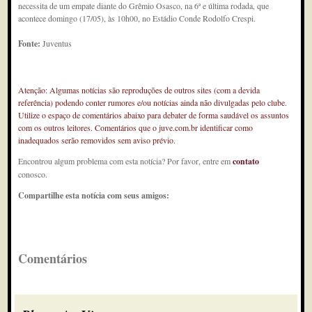
necessita de um empate diante do Grêmio Osasco, na 6ª e última rodada, que
acontece domingo (17/05), às 10h00, no Estádio Conde Rodolfo Crespi.
Fonte:
Juventus
Atenção: Algumas notícias são reproduções de outros sites (com a devida
referência) podendo conter rumores e/ou notícias ainda não divulgadas pelo clube.
Utilize o espaço de comentários abaixo para debater de forma saudável os assuntos
com os outros leitores. Comentários que o juve.com.br identificar como
inadequados serão removidos sem aviso prévio.
Encontrou algum problema com esta notícia? Por favor, entre em
contato
conosco.
Compartilhe esta notícia com seus amigos:
Comentários