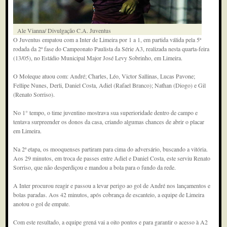
Ale Vianna/ Divulgação C.A. Juventus
O Juventus empatou com a Inter de Limeira por 1 a 1, em partida válida pela 5ª
rodada da 2ª fase do Campeonato Paulista da Série A3, realizada nesta quarta-feira
(13/05), no Estádio Municipal Major José Levy Sobrinho, em Limeira.
O Moleque atuou com: André; Charles, Léo, Victor Sallinas, Lucas Pavone;
Fellipe Nunes, Derli, Daniel Costa, Adiel (Rafael Branco); Nathan (Diogo) e Gil
(Renato Sorriso).
No 1° tempo, o time juventino mostrava sua superioridade dentro de campo e
tentava surpreender os donos da casa, criando algumas chances de abrir o placar
em Limeira.
Na 2ª etapa, os mooquenses partiram para cima do adversário, buscando a vitória.
Aos 29 minutos, em troca de passes entre Adiel e Daniel Costa, este serviu Renato
Sorriso, que não desperdiçou e mandou a bola para o fundo da rede.
A Inter procurou reagir e passou a levar perigo ao gol de André nos lançamentos e
bolas paradas. Aos 42 minutos, após cobrança de escanteio, a equipe de Limeira
anotou o gol de empate.
Com este resultado, a equipe grená vai a oito pontos e para garantir o acesso à A2