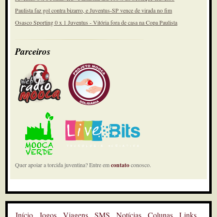
Paulista faz gol contra bizarro, e Juventus-SP vence de virada no fim
Osasco Sporting 0 x 1 Juventus - Vitória fora de casa na Copa Paulista
Parceiros
Quer apoiar a torcida juventina? Entre em
contato
conosco.
Início
Jogos
Viagens
SMS
Notícias
Colunas
Links