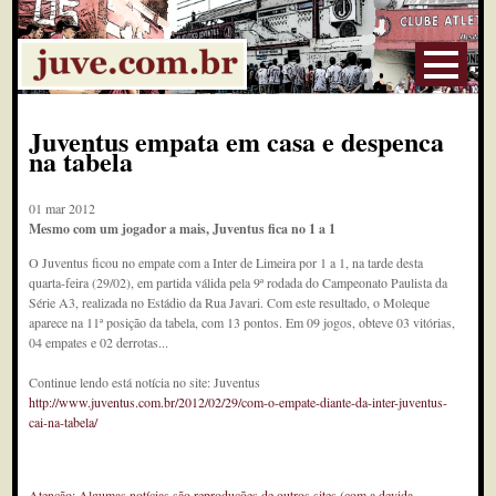
Juventus empata em casa e despenca
na tabela
01 mar 2012
Mesmo com um jogador a mais, Juventus fica no 1 a 1
O Juventus ficou no empate com a Inter de Limeira por 1 a 1, na tarde desta
quarta-feira (29/02), em partida válida pela 9ª rodada do Campeonato Paulista da
Série A3, realizada no Estádio da Rua Javari. Com este resultado, o Moleque
aparece na 11ª posição da tabela, com 13 pontos. Em 09 jogos, obteve 03 vitórias,
04 empates e 02 derrotas...
Continue lendo está notícia no site: Juventus
http://www.juventus.com.br/2012/02/29/com-o-empate-diante-da-inter-juventus-
cai-na-tabela/
Atenção: Algumas notícias são reproduções de outros sites (com a devida