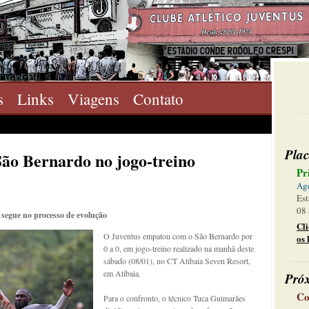
s
Links
Viagens
Contato
Plac
ão Bernardo no jogo-treino
Pr
Ag
Est
08 
 segue no processo de evolução
Cl
O Juventus empatou com o São Bernardo por
os 
0 a 0, em jogo-treino realizado na manhã deste
sábado (08/01), no CT Atibaia Seven Resort,
em Atibaia.
Pró
Co
Para o confronto, o técnico Tuca Guimarães