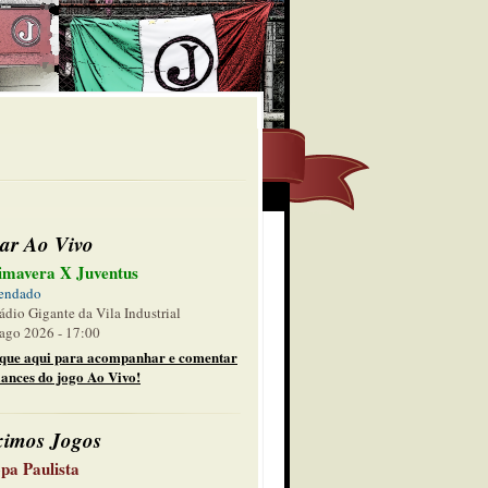
ar Ao Vivo
imavera X Juventus
endado
ádio Gigante da Vila Industrial
ago 2026 - 17:00
ique aqui para acompanhar e comentar
lances do jogo Ao Vivo!
ximos Jogos
pa Paulista