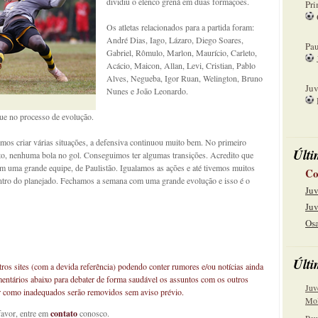
dividiu o elenco grená em duas formações.
Pri
Os atletas relacionados para a partida foram:
08
André Dias, Iago, Lázaro, Diego Soares,
Pau
Gabriel, Rômulo, Marlon, Maurício, Carleto,
Acácio, Maicon, Allan, Levi, Cristian, Pablo
15
Alves, Negueba, Igor Ruan, Welington, Bruno
Juv
Nunes e João Leonardo.
22
gue no processo de evolução.
mos criar várias situações, a defensiva continuou muito bem. No primeiro
Últi
 nenhuma bola no gol. Conseguimos ter algumas transições. Acredito que
 uma grande equipe, de Paulistão. Igualamos as ações e até tivemos muitos
Co
tro do planejado. Fechamos a semana com uma grande evolução e isso é o
Juv
Juv
Osa
Últi
os sites (com a devida referência) podendo conter rumores e/ou notícias ainda
mentários abaixo para debater de forma saudável os assuntos com os outros
Juv
car como inadequados serão removidos sem aviso prévio.
Mol
favor, entre em
contato
conosco.