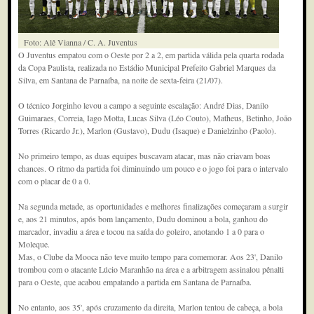
Foto: Alê Vianna / C. A. Juventus
O Juventus empatou com o Oeste por 2 a 2, em partida válida pela quarta rodada
da Copa Paulista, realizada no Estádio Municipal Prefeito Gabriel Marques da
Silva, em Santana de Parnaíba, na noite de sexta-feira (21/07).
O técnico Jorginho levou a campo a seguinte escalação: André Dias, Danilo
Guimaraes, Correia, Iago Motta, Lucas Silva (Léo Couto), Matheus, Betinho, João
Torres (Ricardo Jr.), Marlon (Gustavo), Dudu (Isaque) e Danielzinho (Paolo).
No primeiro tempo, as duas equipes buscavam atacar, mas não criavam boas
chances. O ritmo da partida foi diminuindo um pouco e o jogo foi para o intervalo
com o placar de 0 a 0.
Na segunda metade, as oportunidades e melhores finalizações começaram a surgir
e, aos 21 minutos, após bom lançamento, Dudu dominou a bola, ganhou do
marcador, invadiu a área e tocou na saída do goleiro, anotando 1 a 0 para o
Moleque.
Mas, o Clube da Mooca não teve muito tempo para comemorar. Aos 23', Danilo
trombou com o atacante Lúcio Maranhão na área e a arbitragem assinalou pênalti
para o Oeste, que acabou empatando a partida em Santana de Parnaíba.
No entanto, aos 35', após cruzamento da direita, Marlon tentou de cabeça, a bola