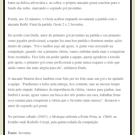
bateu na defesa adversária e, na sobra, o próprio atacante grená concluiu para o
fundo das redes, marcando o segundo gol juventino.
Porém, aos 42 minutos, o Oeste acabou empando novamente a partida com o
atacante Reifit. Final da partida: Oeste 2 x 2 Juventus.
De acordo com Dudu, autor do primeiro gol juventino na partida e seu primeiro
como jogador profissional, a equipe fez uma boa partida e dominou muitas ações
dentro de campo. "Foi o melhor jogo até agora. A gente vem crescendo na
competição, quando vier a primeira vitória, vamos embalar ainda mais e conquistar
bons resultados. Fico feliz em poder ajudar a equipe, queria agradecer a torcida
pelo apoio, o primeiro gol como profissional a gente nunca esquece e creio que
ainda vamos dar mais alegria para ela", enfatizou Dudu.
O atacante Marlon disse também estar feliz por ter feito mais um gol e ter ajudado
a equipe. "Parabenizo a todos pela entrega, fico contente, mas ao mesmo tempo
triste pelo empate. Sabíamos da importância da vitória, viemos para ganhar, mas
futebol é assim, agora vamos em busca dos três pontos em casa, trabalhar firme
essa semana para conquistar a vitória que o Juventus tanto merece", destacou o
autor do segundo gol grená.
No próximo sábado (29/07), o Moleque enfrenta a Ponte Preta, às 15h00, no
Estádio onde Rodolfo Crespi, pela quinta rodada da competição.
Fonte:
Juventus