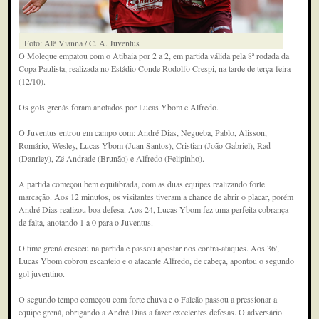
Foto: Alê Vianna / C. A. Juventus
O Moleque empatou com o Atibaia por 2 a 2, em partida válida pela 8ª rodada da
Copa Paulista, realizada no Estádio Conde Rodolfo Crespi, na tarde de terça-feira
(12/10).
Os gols grenás foram anotados por Lucas Ybom e Alfredo.
O Juventus entrou em campo com: André Dias, Negueba, Pablo, Alisson,
Romário, Wesley, Lucas Ybom (Juan Santos), Cristian (João Gabriel), Rad
(Danrley), Zé Andrade (Brunão) e Alfredo (Felipinho).
A partida começou bem equilibrada, com as duas equipes realizando forte
marcação. Aos 12 minutos, os visitantes tiveram a chance de abrir o placar, porém
André Dias realizou boa defesa. Aos 24, Lucas Ybom fez uma perfeita cobrança
de falta, anotando 1 a 0 para o Juventus.
O time grená cresceu na partida e passou apostar nos contra-ataques. Aos 36',
Lucas Ybom cobrou escanteio e o atacante Alfredo, de cabeça, apontou o segundo
gol juventino.
O segundo tempo começou com forte chuva e o Falcão passou a pressionar a
equipe grená, obrigando a André Dias a fazer excelentes defesas. O adversário