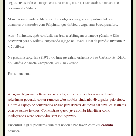
seguiu investindo em lançamentos na área e, aos 31, Luan acabou marcando o
primeiro do Atibaia.
Minutos mais tarde, o Moleque desperdiçou uma grande oportunidade de
aumentar o marcador com Felipinho, que driblou a zaga, mas bateu para fora.
Aos 45 minutos, após confusão na área, a arbitragem assinalou pênalti, e Elias
converteu para o Atibaia, empatando o jogo na Javari. Final da partida: Juventus 2
x 2 Atibaia
Na próxima terça-feira (19/10), o time juventino enfrenta o São Caetano, às 15h00,
no Estádio Anacleto Campanela, em São Caetano.
Fonte:
Juventus
Atenção: Algumas notícias são reproduções de outros sites (com a devida
referência) podendo conter rumores e/ou notícias ainda não divulgadas pelo clube.
Utilize o espaço de comentários abaixo para debater de forma saudável os assuntos
com os outros leitores. Comentários que o juve.com.br identificar como
inadequados serão removidos sem aviso prévio.
Encontrou algum problema com esta notícia? Por favor, entre em
contato
conosco.