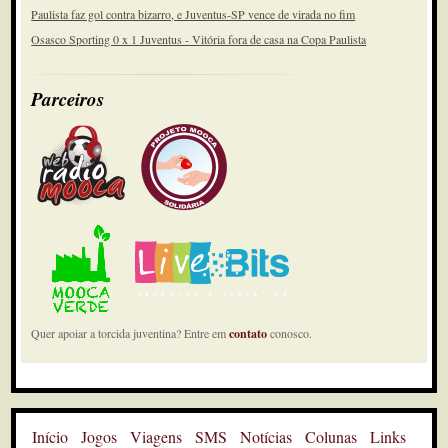
Paulista faz gol contra bizarro, e Juventus-SP vence de virada no fim
Osasco Sporting 0 x 1 Juventus - Vitória fora de casa na Copa Paulista
Parceiros
Quer apoiar a torcida juventina? Entre em
contato
conosco.
Início
Jogos
Viagens
SMS
Notícias
Colunas
Links