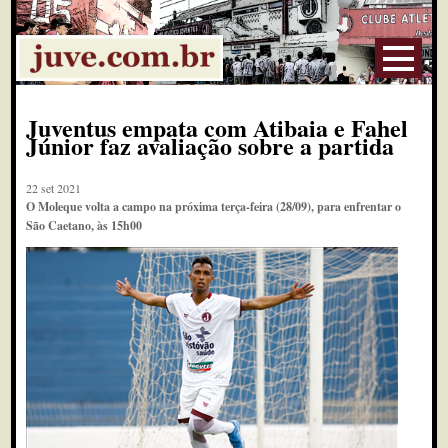
Juventus empata com Atibaia e Fahel
Júnior faz avaliação sobre a partida
22 set 2021
O Moleque volta a campo na próxima terça-feira (28/09), para enfrentar o
São Caetano, às 15h00