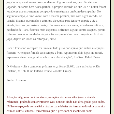
jogadores que entraram corresponderam. Alguns meninos, que não vinham
jogando, entraram bem nessa partida, o próprio Ricardo do sub 20 e o Dudu foram
jogadores que estrearam na competição e mostraram um bom desempenho. No
segundo tempo, o time voltou com a mesma postura, mas com o gol sofrido, de
pênalti, tivemos que mudar a estrutura da equipe para tentar o empate e até a
virada, tivemos que arriscar mais, colocamos mais atacantes, adiantamos o time e,
perdendo de 1 a 0, ficamos mais expostos, sofremos alguns contra-ataques, porém
criamos boas oportunidades de gol e fomos premiados com o empate no final do
jogo, depois de todos os esforços", disse.
Para o treinador, o empate foi um resultado justo por aquilo que ambas as equipes
fizeram. "O empate fora de casa sempre é bom. Agora com dois jogos na Javari,
esperamos atuar bem, pontuar e buscar a classificação", finalizou Fahel Júnior.
O Moleque volta a campo na próxima terça-feira (28/09), para enfrentar o São
Caetano, às 15h00, no Estádio Conde Rodolfo Crespi.
Fonte:
Juventus
Atenção: Algumas notícias são reproduções de outros sites (com a devida
referência) podendo conter rumores e/ou notícias ainda não divulgadas pelo clube.
Utilize o espaço de comentários abaixo para debater de forma saudável os assuntos
com os outros leitores. Comentários que o juve.com.br identificar como