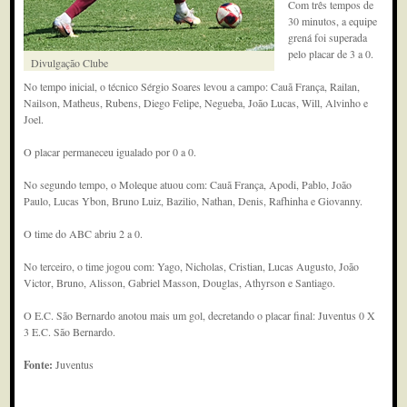
Com três tempos de
30 minutos, a equipe
grená foi superada
pelo placar de 3 a 0.
Divulgação Clube
No tempo inicial, o técnico Sérgio Soares levou a campo: Cauã França, Railan,
Nailson, Matheus, Rubens, Diego Felipe, Negueba, João Lucas, Will, Alvinho e
Joel.
O placar permaneceu igualado por 0 a 0.
No segundo tempo, o Moleque atuou com: Cauã França, Apodi, Pablo, João
Paulo, Lucas Ybon, Bruno Luiz, Bazilio, Nathan, Denis, Rafhinha e Giovanny.
O time do ABC abriu 2 a 0.
No terceiro, o time jogou com: Yago, Nicholas, Cristian, Lucas Augusto, João
Victor, Bruno, Alisson, Gabriel Masson, Douglas, Athyrson e Santiago.
O E.C. São Bernardo anotou mais um gol, decretando o placar final: Juventus 0 X
3 E.C. São Bernardo.
Fonte:
Juventus