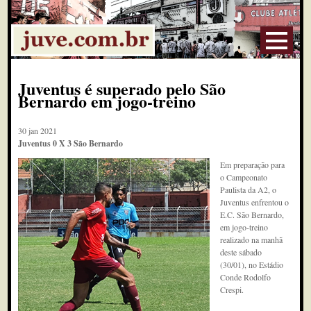
Juventus é superado pelo São
Bernardo em jogo-treino
30 jan 2021
Juventus 0 X 3 São Bernardo
Em preparação para
o Campeonato
Paulista da A2, o
Juventus enfrentou o
E.C. São Bernardo,
em jogo-treino
realizado na manhã
deste sábado
(30/01), no Estádio
Conde Rodolfo
Crespi.