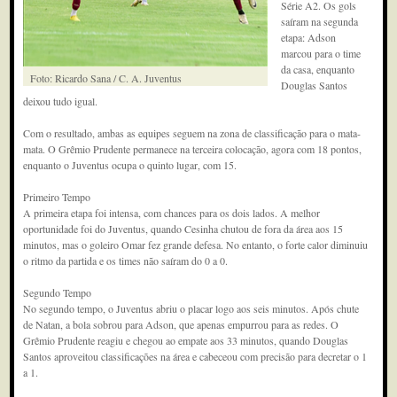
Série A2. Os gols
saíram na segunda
etapa: Adson
marcou para o time
da casa, enquanto
Foto: Ricardo Sana / C. A. Juventus
Douglas Santos
deixou tudo igual.
Com o resultado, ambas as equipes seguem na zona de classificação para o mata-
mata. O Grêmio Prudente permanece na terceira colocação, agora com 18 pontos,
enquanto o Juventus ocupa o quinto lugar, com 15.
Primeiro Tempo
A primeira etapa foi intensa, com chances para os dois lados. A melhor
oportunidade foi do Juventus, quando Cesinha chutou de fora da área aos 15
minutos, mas o goleiro Omar fez grande defesa. No entanto, o forte calor diminuiu
o ritmo da partida e os times não saíram do 0 a 0.
Segundo Tempo
No segundo tempo, o Juventus abriu o placar logo aos seis minutos. Após chute
de Natan, a bola sobrou para Adson, que apenas empurrou para as redes. O
Grêmio Prudente reagiu e chegou ao empate aos 33 minutos, quando Douglas
Santos aproveitou classificações na área e cabeceou com precisão para decretar o 1
a 1.