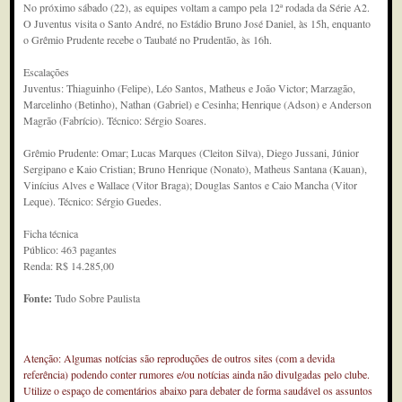
No próximo sábado (22), as equipes voltam a campo pela 12ª rodada da Série A2.
O Juventus visita o Santo André, no Estádio Bruno José Daniel, às 15h, enquanto
o Grêmio Prudente recebe o Taubaté no Prudentão, às 16h.
Escalações
Juventus: Thiaguinho (Felipe), Léo Santos, Matheus e João Victor; Marzagão,
Marcelinho (Betinho), Nathan (Gabriel) e Cesinha; Henrique (Adson) e Anderson
Magrão (Fabrício). Técnico: Sérgio Soares.
Grêmio Prudente: Omar; Lucas Marques (Cleiton Silva), Diego Jussani, Júnior
Sergipano e Kaio Cristian; Bruno Henrique (Nonato), Matheus Santana (Kauan),
Vinícius Alves e Wallace (Vitor Braga); Douglas Santos e Caio Mancha (Vitor
Leque). Técnico: Sérgio Guedes.
Ficha técnica
Público: 463 pagantes
Renda: R$ 14.285,00
Fonte:
Tudo Sobre Paulista
Atenção: Algumas notícias são reproduções de outros sites (com a devida
referência) podendo conter rumores e/ou notícias ainda não divulgadas pelo clube.
Utilize o espaço de comentários abaixo para debater de forma saudável os assuntos