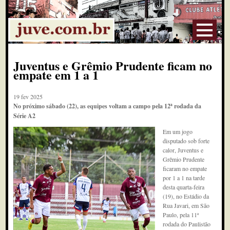
Juventus e Grêmio Prudente ficam no
empate em 1 a 1
19 fev 2025
No próximo sábado (22), as equipes voltam a campo pela 12ª rodada da
Série A2
Em um jogo
disputado sob forte
calor, Juventus e
Grêmio Prudente
ficaram no empate
por 1 a 1 na tarde
desta quarta-feira
(19), no Estádio da
Rua Javari, em São
Paulo, pela 11ª
rodada do Paulistão