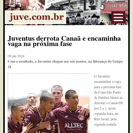
Juventus derrota Canaã e encaminha
vaga na próxima fase
08 jan 2024
Com o resultado, o Juventus chegou aos seis pontos, na liderança do Grupo
31
O Juventus
encaminhou a vaga
para a próxima fase
da Copa São Paulo
de Futebol Júnior ao
derrotar o Canaã-DF
por 2 a 1, nesta
segunda-feira, na
Rua Javari, pela
segunda rodada.