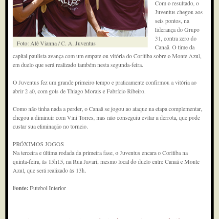
Com o resultado, o
Juventus chegou aos
seis pontos, na
liderança do Grupo
31, contra zero do
Foto: Alê Vianna / C. A. Juventus
Canaã. O time da
capital paulista avança com um empate ou vitória do Coritiba sobre o Monte Azul,
em duelo que será realizado também nesta segunda-feira.
O Juventus fez um grande primeiro tempo e praticamente confirmou a vitória ao
abrir 2 a0, com gols de Thiago Morais e Fabrício Ribeiro.
Como não tinha nada a perder, o Canaã se jogou ao ataque na etapa complementar,
chegou a diminuir com Vini Torres, mas não conseguiu evitar a derrota, que pode
custar sua eliminação no torneio.
PRÓXIMOS JOGOS
Na terceira e última rodada da primeira fase, o Juventus encara o Coritiba na
quinta-feira, às 15h15, na Rua Javari, mesmo local do duelo entre Canaã e Monte
Azul, que será realizado às 13h.
Fonte:
Futebol Interior