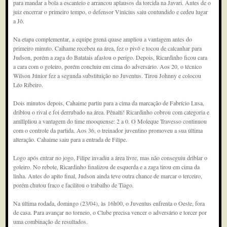
para mandar a bola a escanteio e arrancou aplausos da torcida na Javari. Antes de o
juiz encerrar o primeiro tempo, o defensor Vinicius saiu contundido e cedeu lugar
a Jô.
Na etapa complementar, a equipe grená quase ampliou a vantagem antes do
primeiro minuto. Caihame recebeu na área, fez o pivô e tocou de calcanhar para
Judson, porém a zaga do Batatais afastou o perigo. Depois, Ricardinho ficou cara
a cara com o goleiro, porém concluiu em cima do adversário. Aos 20, o técnico
Wilson Júnior fez a segunda substituição no Juventus. Tirou Johnny e colocou
Léo Ribeiro.
Dois minutos depois, Cahaime partiu para a cima da marcação de Fabrício Lusa,
driblou o rival e foi derrubado na área. Pênalti! Ricardinho cobrou com categoria e
amlllpliou a vantagem do time mooquense: 2 a 0. O Moleque Travesso continuou
com o controle da partida. Aos 36, o treinador juventino promoveu a sua última
alteração. Cahaime saiu para a entrada de Filipe.
Logo após entrar no jogo, Filipe invadiu a área livre, mas não conseguiu driblar o
goleiro. No rebote, Ricardinho finalizou de esquerda e a zaga tirou em cima da
linha. Antes do apito final, Judson ainda teve outra chance de marcar o terceiro,
porém chutou fraco e facilitou o trabalho de Tiago.
Na última rodada, domingo (23/04), às 16h00, o Juventus enfrenta o Oeste, fora
de casa. Para avançar no torneio, o Clube precisa vencer o adversário e torcer por
uma combinação de resultados.