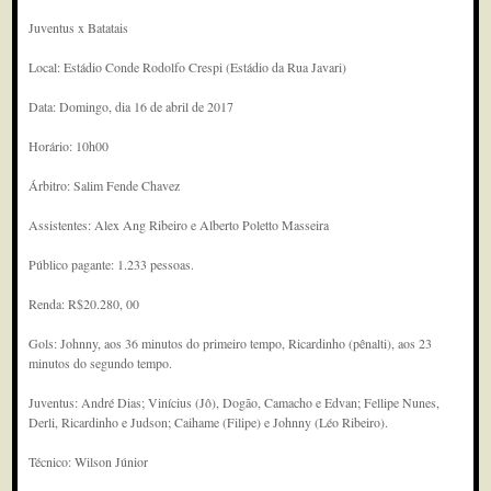
Juventus x Batatais
Local: Estádio Conde Rodolfo Crespi (Estádio da Rua Javari)
Data: Domingo, dia 16 de abril de 2017
Horário: 10h00
Árbitro: Salim Fende Chavez
Assistentes: Alex Ang Ribeiro e Alberto Poletto Masseira
Público pagante: 1.233 pessoas.
Renda: R$20.280, 00
Gols: Johnny, aos 36 minutos do primeiro tempo, Ricardinho (pênalti), aos 23
minutos do segundo tempo.
Juventus: André Dias; Vinícius (Jô), Dogão, Camacho e Edvan; Fellipe Nunes,
Derli, Ricardinho e Judson; Caihame (Filipe) e Johnny (Léo Ribeiro).
Técnico: Wilson Júnior