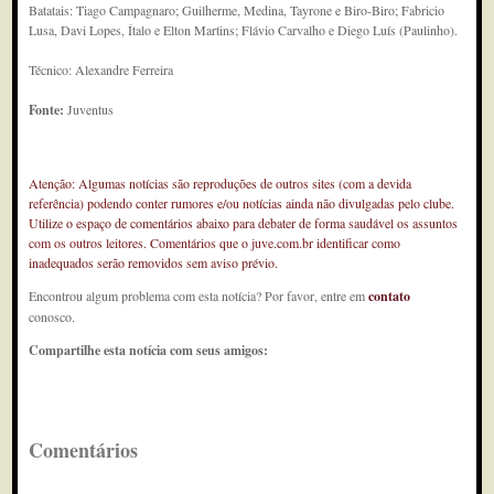
Batatais: Tiago Campagnaro; Guilherme, Medina, Tayrone e Biro-Biro; Fabricio
Lusa, Davi Lopes, Ítalo e Elton Martins; Flávio Carvalho e Diego Luís (Paulinho).
Técnico: Alexandre Ferreira
Fonte:
Juventus
Atenção: Algumas notícias são reproduções de outros sites (com a devida
referência) podendo conter rumores e/ou notícias ainda não divulgadas pelo clube.
Utilize o espaço de comentários abaixo para debater de forma saudável os assuntos
com os outros leitores. Comentários que o juve.com.br identificar como
inadequados serão removidos sem aviso prévio.
Encontrou algum problema com esta notícia? Por favor, entre em
contato
conosco.
Compartilhe esta notícia com seus amigos:
Comentários