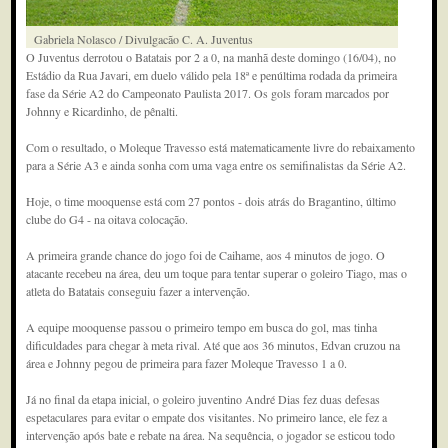
Gabriela Nolasco / Divulgacão C. A. Juventus
O Juventus derrotou o Batatais por 2 a 0, na manhã deste domingo (16/04), no
Estádio da Rua Javari, em duelo válido pela 18ª e penúltima rodada da primeira
fase da Série A2 do Campeonato Paulista 2017. Os gols foram marcados por
Johnny e Ricardinho, de pênalti.
Com o resultado, o Moleque Travesso está matematicamente livre do rebaixamento
para a Série A3 e ainda sonha com uma vaga entre os semifinalistas da Série A2.
Hoje, o time mooquense está com 27 pontos - dois atrás do Bragantino, último
clube do G4 - na oitava colocação.
A primeira grande chance do jogo foi de Caihame, aos 4 minutos de jogo. O
atacante recebeu na área, deu um toque para tentar superar o goleiro Tiago, mas o
atleta do Batatais conseguiu fazer a intervenção.
A equipe mooquense passou o primeiro tempo em busca do gol, mas tinha
dificuldades para chegar à meta rival. Até que aos 36 minutos, Edvan cruzou na
área e Johnny pegou de primeira para fazer Moleque Travesso 1 a 0.
Já no final da etapa inicial, o goleiro juventino André Dias fez duas defesas
espetaculares para evitar o empate dos visitantes. No primeiro lance, ele fez a
intervenção após bate e rebate na área. Na sequência, o jogador se esticou todo