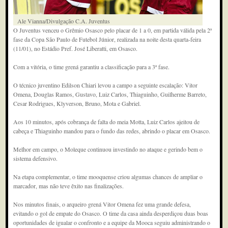
Ale Vianna/Divulgação C.A. Juventus
O Juventus venceu o Grêmio Osasco pelo placar de 1 a 0, em partida válida pela 2ª
fase da Copa São Paulo de Futebol Júnior, realizada na noite desta quarta-feira
(11/01), no Estádio Pref. José Liberatti, em Osasco.
Com a vitória, o time grená garantiu a classificação para a 3ª fase.
O técnico juventino Edilson Chiari levou a campo a seguinte escalação: Vitor
Omena, Douglas Ramos, Gustavo, Luiz Carlos, Thiaguinho, Guilherme Barreto,
Cesar Rodrigues, Klyverson, Bruno, Mota e Gabriel.
Aos 10 minutos, após cobrança de falta do meia Motta, Luiz Carlos ajeitou de
cabeça e Thiaguinho mandou para o fundo das redes, abrindo o placar em Osasco.
Melhor em campo, o Moleque continuou investindo no ataque e gerindo bem o
sistema defensivo.
Na etapa complementar, o time mooquense criou algumas chances de ampliar o
marcador, mas não teve êxito nas finalizações.
Nos minutos finais, o arqueiro grená Vitor Omena fez uma grande defesa,
evitando o gol de empate do Osasco. O time da casa ainda desperdiçou duas boas
oportunidades de igualar o confronto e a equipe da Mooca seguiu administrando o