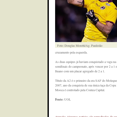
Foto: Douglas Moretti/Ag. Paulistão
cruzamento pela esquerda.
As duas equipes já haviam conquistado a vaga na 
semifinais do campeonato, após vencer por 2 a 1 e
Ituano com um placar agregado de 2 a 1.
Título da A2 é o primeiro da era SAF do Moleque 
2007, ano da conquista de sua única taça da Copa
Mooca é controlado pela Contea Capital.
Fonte:
UOL
Atenção: Algumas notícias são reproduções de outr