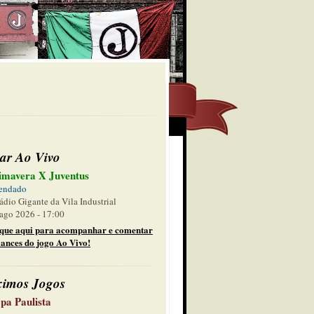
ar Ao Vivo
imavera X Juventus
endado
ádio Gigante da Vila Industrial
ago 2026 - 17:00
ique aqui para acompanhar e comentar
lances do jogo Ao Vivo!
ximos Jogos
pa Paulista