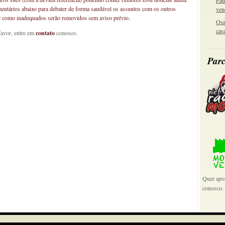
Pau
mentários abaixo para debater de forma saudável os assuntos com os outros
ven
car como inadequados serão removidos sem aviso prévio.
Osa
cas
favor, entre em
contato
conosco.
Parc
Quer apoi
conosco.