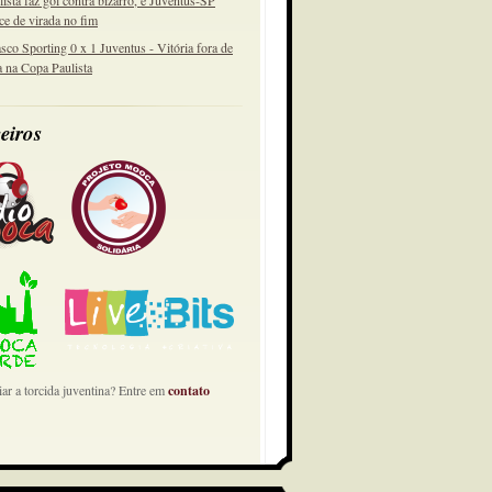
lista faz gol contra bizarro, e Juventus-SP
ce de virada no fim
sco Sporting 0 x 1 Juventus - Vitória fora de
a na Copa Paulista
eiros
ar a torcida juventina? Entre em
contato