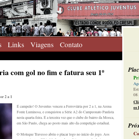
s
Links
Viagens
Contato
Plac
ia com gol no fim e fatura seu 1º
Pr
Ag
Est
08 
or 2 a 1
Cl
É campeão! O Juventus venceu a Ferroviária por 2 a 1, na Arena
os 
Fonte Luminosa, e conquistou a Série A2 do Campeonato Paulista
nesta quarta-feira. É a terceira vez que o clube do bairro da Mooca,
em São Paulo, chega ao posto mais alto da competição estadual.
Pró
Co
O Moleque Travesso abriu o placar logo no início do jogo. Aos