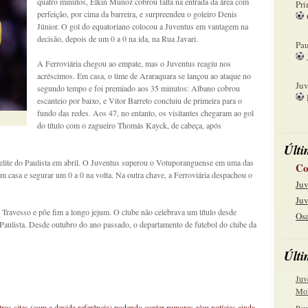
quatro minutos, Elkin Muñoz cobrou falta na entrada da área com
Pri
perfeição, por cima da barreira, e surpreendeu o goleiro Denis
Júnior. O gol do equatoriano colocou a Juventus em vantagem na
08
decisão, depois de um 0 a 0 na ida, na Rua Javari.
Pau
A Ferroviária chegou ao empate, mas o Juventus reagiu nos
15
acréscimos. Em casa, o time de Araraquara se lançou ao ataque no
Juv
segundo tempo e foi premiado aos 35 minutos: Albano cobrou
escanteio por baixo, e Vitor Barreto concluiu de primeira para o
22
fundo das redes. Aos 47, no entanto, os visitantes chegaram ao gol
do título com o zagueiro Thomás Kayck, de cabeça, após
Últi
elite do Paulista em abril. O Juventus superou o Votuporanguense em uma das
Co
m casa e segurar um 0 a 0 na volta. Na outra chave, a Ferroviária despachou o
Juv
Juv
Travesso e põe fim a longo jejum. O clube não celebrava um título desde
Osa
 Paulista. Desde outubro do ano passado, o departamento de futebol do clube da
Últi
Juv
Mol
os sites (com a devida referência) podendo conter rumores e/ou notícias ainda