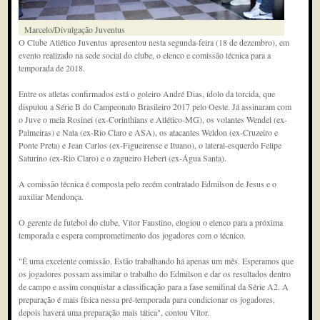
Marcelo/Divulgação Juventus
O Clube Atlético Juventus apresentou nesta segunda-feira (18 de dezembro), em
evento realizado na sede social do clube, o elenco e comissão técnica para a
temporada de 2018.
Entre os atletas confirmados está o goleiro André Dias, ídolo da torcida, que
disputou a Série B do Campeonato Brasileiro 2017 pelo Oeste. Já assinaram com
o Juve o meia Rosinei (ex-Corinthians e Atlético-MG), os volantes Wendel (ex-
Palmeiras) e Nata (ex-Rio Claro e ASA), os atacantes Weldon (ex-Cruzeiro e
Ponte Preta) e Jean Carlos (ex-Figueirense e Ituano), o lateral-esquerdo Felipe
Saturino (ex-Rio Claro) e o zagueiro Hebert (ex-Água Santa).
A comissão técnica é composta pelo recém contratado Edmilson de Jesus e o
auxiliar Mendonça.
O gerente de futebol do clube, Vitor Faustino, elogiou o elenco para a próxima
temporada e espera comprometimento dos jogadores com o técnico.
"É uma excelente comissão. Estão trabalhando há apenas um mês. Esperamos que
os jogadores possam assimilar o trabalho do Edmilson e dar os resultados dentro
de campo e assim conquistar a classificação para a fase semifinal da Série A2. A
preparação é mais física nessa pré-temporada para condicionar os jogadores,
depois haverá uma preparação mais tática", contou Vitor.