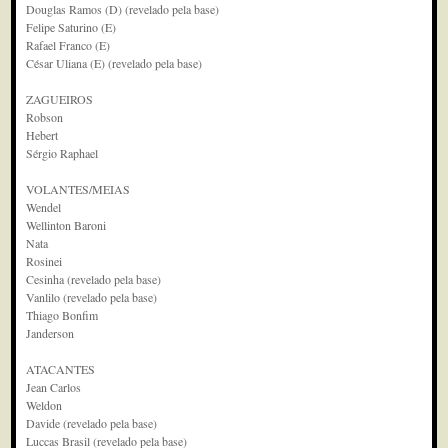
Douglas Ramos (D) (revelado pela base)
Felipe Saturino (E)
Rafael Franco (E)
César Uliana (E) (revelado pela base)
ZAGUEIROS
Robson
Hebert
Sérgio Raphael
VOLANTES/MEIAS
Wendel
Wellinton Baroni
Nata
Rosinei
Cesinha (revelado pela base)
Vanlilo (revelado pela base)
Thiago Bonfim
Janderson
ATACANTES
Jean Carlos
Weldon
Davide (revelado pela base)
Luccas Brasil (revelado pela base)