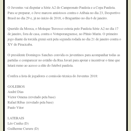
O Juventus vai disputar a Série A2 do Campeonato Paulista e a Copa Paulista.
Para se preparar, o Juve marcou amistosos contra o Atibaia no dia 23, Desportivo
Brasil no dia 29 e, já no início de 2018, o Bragantino no dia 6 de janeiro.
Querido da Mooca, o Moleque Travesso estreia pelo Paulista Série A2 no dia 17
de janeiro, fora de casa, contra o Votuporanguense, no Plínio Marin. O primeiro
jogo diante da torcida grená será pela segunda rodada no dia 21 de janeiro contra o
XV de Piracicaba.
O presidente Domingos Sanches convida os juventinos para acompanhar todas as
partidas e comparecer no estádio da Rua Javari para apoiar e incentivar o time que
lutará rumo ao acesso a elite do futebol paulista.
Confira a lista de jogadores e comissão técnica do Juventus 2018:
GOLEIROS
André Dias
Victor Omena (revelado pela base)
Rafael Ribas (revelado pela base)
Paulo Vitor
LATERAIS
Léo Cunha (D)
Guilherme Cururu (D)