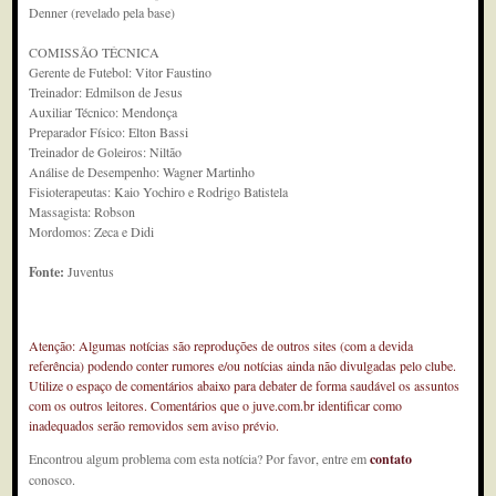
Denner (revelado pela base)
COMISSÃO TÉCNICA
Gerente de Futebol: Vitor Faustino
Treinador: Edmilson de Jesus
Auxiliar Técnico: Mendonça
Preparador Físico: Elton Bassi
Treinador de Goleiros: Niltão
Análise de Desempenho: Wagner Martinho
Fisioterapeutas: Kaio Yochiro e Rodrigo Batistela
Massagista: Robson
Mordomos: Zeca e Didi
Fonte:
Juventus
Atenção: Algumas notícias são reproduções de outros sites (com a devida
referência) podendo conter rumores e/ou notícias ainda não divulgadas pelo clube.
Utilize o espaço de comentários abaixo para debater de forma saudável os assuntos
com os outros leitores. Comentários que o juve.com.br identificar como
inadequados serão removidos sem aviso prévio.
Encontrou algum problema com esta notícia? Por favor, entre em
contato
conosco.