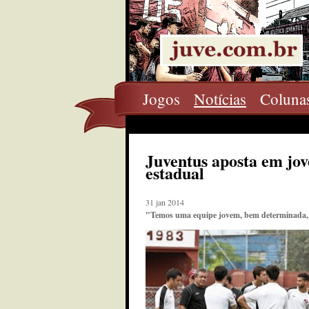
Jogos
Notícias
Coluna
Juventus aposta em jove
estadual
31 jan 2014
"Temos uma equipe jovem, bem determinada, c