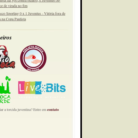
lista faz gol contra bizarro, e Juventus-SP
ce de virada no fim
sco Sporting 0 x 1 Juventus - Vitória fora de
a na Copa Paulista
eiros
ar a torcida juventina? Entre em
contato