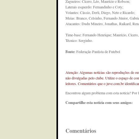
Zagueiros: Cícero, Léo, Maurício e Robson;
Laterais esquerdo: Fernandinho e Coty;
Volantes: Cássio, Derli, Diego, Neto e Ricardo;
Meias: Branco, Celsinho, Fernando Júnior, Gabriel
Atacantes: Dudu Mineiro, Jonathas, Raikard, Renat
Time-base: Fernando Henrique; Maurício, Cícero, 
Técnico: Serginho.
Fonte:
Federação Paulista de Futebol
Atenção: Algumas notícias são reproduções de outr
não divulgadas pelo clube. Utilize o espaço de co
leitores. Comentários que o juve.com.br identifi
Encontrou algum problema com esta notícia? Por 
Compartilhe esta notícia com seus amigos:
Comentários