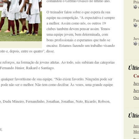
comandou o Grêmio Osasco no último ano.
Pri
O treinador falou sobre o que espera da sua
08
equipe na competição. “A expectativa é sempre
Pau
a melhor. Assim como nós, os outros 19
clubes também devem pensar assim. Temos
15
uma equipe jovem, bem determinada, com
Juv
bons profissionais e esperamos que tudo se
encaixe. Estamos fazendo um trabalho visando
22
ito e, depois, entre os quatro”, disse.
de reforços, na formação de jovens atletas. Ao todo, seis subiram das categorias
Últi
, Fernando Júnior, Raikard e Santiago.
Co
 qualquer favoritismo de sua equipe. “Não existe favorito. Ninguém pode ser
Juv
pode não ser o melhor. Não tem como decifrar. Às vezes, uma grande equipe
Juv
Osa
, Dudu Mineiro, Fernandinho, Jonathan, Jonathas, Neto, Ricardo, Robson,
Últi
Juv
l;
Mol