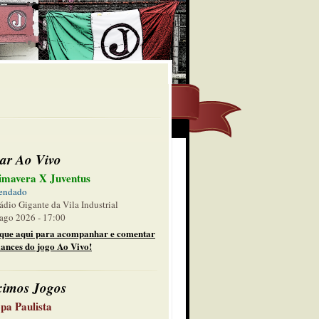
ar Ao Vivo
imavera X Juventus
endado
ádio Gigante da Vila Industrial
ago 2026 - 17:00
ique aqui para acompanhar e comentar
lances do jogo Ao Vivo!
ximos Jogos
pa Paulista