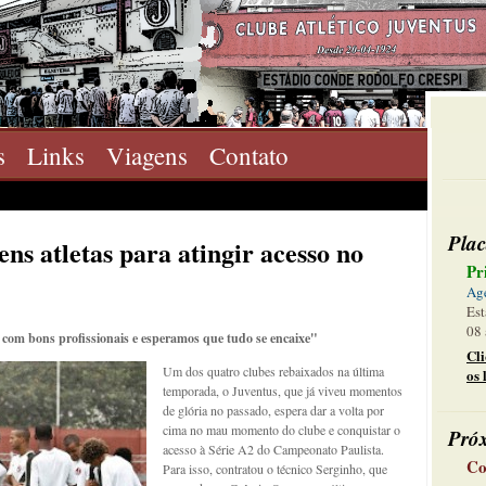
s
Links
Viagens
Contato
Plac
ns atletas para atingir acesso no
Pr
Ag
Est
08 
om bons profissionais e esperamos que tudo se encaixe"
Cl
Um dos quatro clubes rebaixados na última
os 
temporada, o Juventus, que já viveu momentos
de glória no passado, espera dar a volta por
cima no mau momento do clube e conquistar o
Pró
acesso à Série A2 do Campeonato Paulista.
Co
Para isso, contratou o técnico Serginho, que