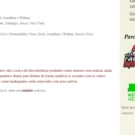
Pau
ven
Osa
, Jonathan e Willian;
cas
o, Santiago, Sassá, Val e Yuri;
Léo e Fernandinho; Neto, Derli, Jonathan e Willian; Sassá e Yuri.
Parc
os sites (com a devida referência) podendo conter rumores e/ou notícias ainda
mentários abaixo para debater de forma saudável os assuntos com os outros
car como inadequados serão removidos sem aviso prévio.
favor, entre em
contato
conosco.
Quer apoi
conosco.